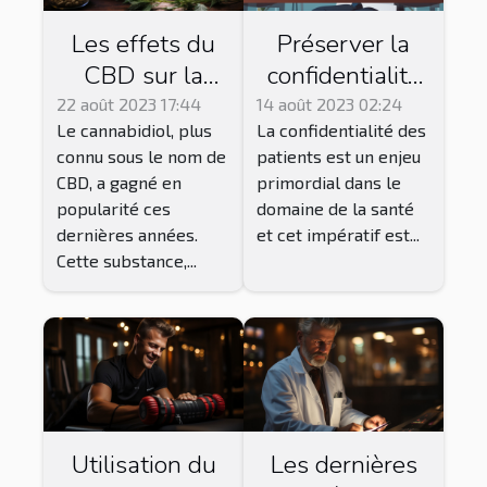
Les effets du
Préserver la
CBD sur la
confidentialité
santé : ce que
des patients
22 août 2023 17:44
14 août 2023 02:24
Le cannabidiol, plus
La confidentialité des
dit la science
dans un
connu sous le nom de
patients est un enjeu
système de
CBD, a gagné en
primordial dans le
télésecrétariat
popularité ces
domaine de la santé
dernières années.
et cet impératif est...
Cette substance,...
Utilisation du
Les dernières