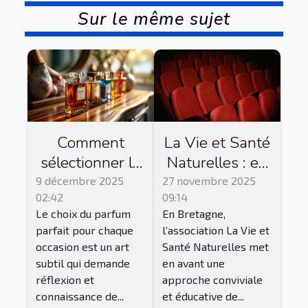
Sur le même sujet
Comment
La Vie et Santé
sélectionner le
Naturelles : en
parfum parfait
Bretagne, cette
9 décembre 2025
27 novembre 2025
02:42
09:14
pour chaque
association
Le choix du parfum
En Bretagne,
occasion ?
propose des
parfait pour chaque
l’association La Vie et
séances de ciné
occasion est un art
Santé Naturelles met
club !
subtil qui demande
en avant une
réflexion et
approche conviviale
connaissance de...
et éducative de...