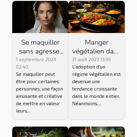
Se maquiller
Manger
sans agresser
végétalien dans
ou abîmer la
les restaurants
1 septembre 2023
31 août 2023 13:39
02:40
L'adoption d'un
peau du visage
traditionnels:
Se maquiller peut
régime végétalien est
: procédé et
est-ce
être pour certaines
devenue une
conseils
possible?
personnes, une façon
tendance croissante
amusante et créative
dans le monde entier.
de mettre en valeur
Néanmoins,...
leurs...