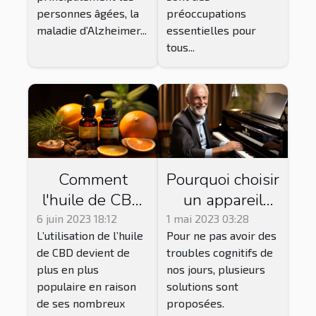
jusqu'à quel
personnes âgées, la
préoccupations
âge l'utiliser
maladie d’Alzheimer...
essentielles pour
tous...
Comment
Pourquoi choisir
l'huile de CBD
un appareil
pure peut-elle
auditif ou une
6 juin 2023 18:12
1 mai 2023 03:28
L’utilisation de l’huile
Pour ne pas avoir des
améliorer votre
aide auditive ?
de CBD devient de
troubles cognitifs de
bien-être ?
plus en plus
nos jours, plusieurs
populaire en raison
solutions sont
de ses nombreux
proposées.