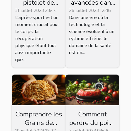
pistolet de
avancées dans
massage pour
le domaine de
31 juillet 2023 23:44
26 juillet 2023 12:46
L'après-sport est un
Dans une ère où la
la récupération
la santé
moment crucial pour
technologie et la
après le sport
le corps, la
science évoluent à un
récupération
rythme effréné, le
physique étant tout
domaine de la santé
aussi importante
est en...
que...
Comprendre les
Comment
Grains de
perdre du poids
10 juillet 2023 15:22
7 juillet 2023 03:48