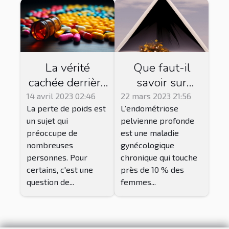
La vérité
Que faut-il
cachée derrière
savoir sur
les
l’endométriose
14 avril 2023 02:46
22 mars 2023 21:56
La perte de poids est
L’endométriose
médicaments
et comment la
un sujet qui
pelvienne profonde
pour maigrir
soigner ?
préoccupe de
est une maladie
nombreuses
gynécologique
personnes. Pour
chronique qui touche
certains, c'est une
près de 10 % des
question de...
femmes...