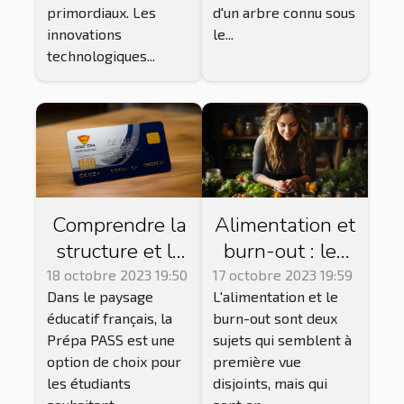
primordiaux. Les
d'un arbre connu sous
innovations
le...
technologiques...
Comprendre la
Alimentation et
structure et le
burn-out : les
fonctionnement
bons choix pour
18 octobre 2023 19:50
17 octobre 2023 19:59
Dans le paysage
L'alimentation et le
de la Prépa
réduire le
éducatif français, la
burn-out sont deux
PASS
stress
Prépa PASS est une
sujets qui semblent à
option de choix pour
première vue
les étudiants
disjoints, mais qui