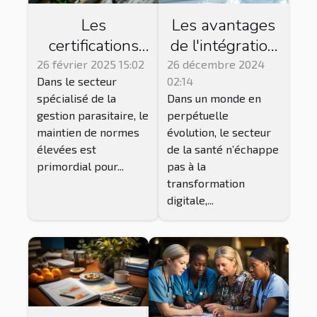
Les
Les avantages
certifications
de l'intégration
essentielles
des solutions
26 février 2025 15:02
26 décembre 2024
Dans le secteur
02:14
pour les
numériques en
spécialisé de la
Dans un monde en
entreprises de
orthopédie et
gestion parasitaire, le
perpétuelle
gestion
podologie
maintien de normes
évolution, le secteur
parasitaire
élevées est
de la santé n’échappe
primordial pour...
pas à la
transformation
digitale,...