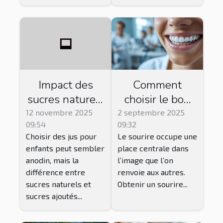
Impact des
Comment
sucres naturels
choisir le bon
vs. ajoutés
traitement
12 novembre 2025
2 septembre 2025
09:54
09:32
dans les jus
esthétique
Choisir des jus pour
Le sourire occupe une
pour enfants
dentaire pour
enfants peut sembler
place centrale dans
votre sourire ?
anodin, mais la
l’image que l’on
différence entre
renvoie aux autres.
sucres naturels et
Obtenir un sourire...
sucres ajoutés...