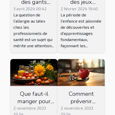
des jeux
des gants
éducatifs dans
nitrile pour les
2 février 2024 19:40
3 avril 2024 00:42
La période de
La question de
le
professionnels
l'enfance est jalonnée
l'allergie au latex
développement
de santé
de découvertes et
chez les
cognitif de
allergiques au
d'apprentissages
professionnels de
l'enfant
latex
fondamentaux,
santé est un sujet qui
façonnant les...
mérite une attention...
Que faut-il
Comment
manger pour
prévenir
bien dormir ?
l’hypertension
2 novembre 2023
2 novembre 2023
23:24
23:24