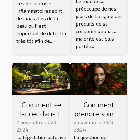
Le monde se
Les dermatoses
préoccupe de nos
inflammatoires sont
jours de l’origine des
des maladies de la
produits de sa
peau qu’il est
consommation. La
important de détecter
majorité est plus
très tôt afin de...
portée...
Comment se
Comment
lancer dans la
prendre soin de
vente de CBD ?
sa peau par
2 novembre 2023
2 novembre 2023
23:24
23:24
l'alimentation ?
La législation autorise
La question de