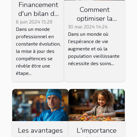
Financement
Comment
d'un bilan de
optimiser la
compétences :
6 juin 2024 15:29
gestion des
30 mai 2024 14:24
Dans un monde
options et
Dans un monde où
équipes
professionnel en
conseils
l'espérance de vie
pluridisciplinaires
constante évolution,
augmente et où la
la mise à jour des
dans les maisons
population vieillissante
compétences se
de retraite pour
nécessite des soins...
révèle être une
améliorer la
étape...
qualité des soins
?
L'importance
Les avantages