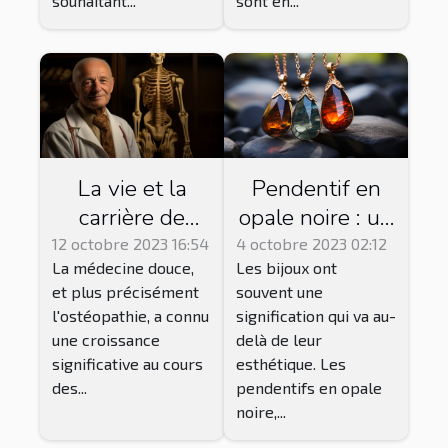
souhaitant...
sont en...
La vie et la
Pendentif en
carrière de
opale noire : un
Jean-Baptiste
bijou de bien-
12 octobre 2023 16:54
4 octobre 2023 02:12
La médecine douce,
Les bijoux ont
Rochard,
être
et plus précisément
souvent une
ostéopathe
énergétique ?
l'ostéopathie, a connu
signification qui va au-
reconnu à La
une croissance
delà de leur
Rochelle
significative au cours
esthétique. Les
des...
pendentifs en opale
noire,...