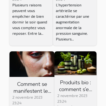
artérielle ?
Plusieurs raisons
L’hypertension
peuvent vous
artérielle se
empêcher de bien
caractérise par une
dormir le soir quand
augmentation
vous comptez vous
anormale de la
reposer. Entre la...
pression sanguine.
Plusieurs...
Produits bio :
Comment se
comment s’en
manifestent les
procurer ?
2 novembre 2023
dermatoses
2 novembre 2023
23:24
23:24
inflammatoires ?