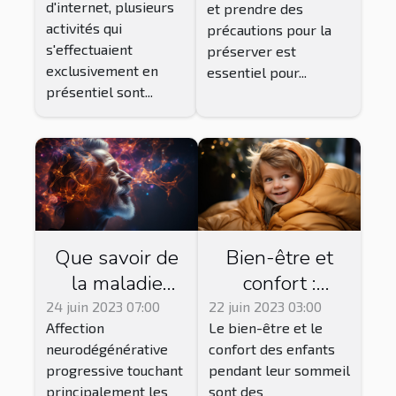
d'internet, plusieurs
et prendre des
en bonne santé
activités qui
précautions pour la
?
s'effectuaient
préserver est
exclusivement en
essentiel pour...
présentiel sont...
Que savoir de
Bien-être et
la maladie
confort :
d'Alzheimer et
l'importance de
24 juin 2023 07:00
22 juin 2023 03:00
Affection
Le bien-être et le
des traitements
la gigoteuse
neurodégénérative
confort des enfants
disponibles ?
pour votre
progressive touchant
pendant leur sommeil
enfant et
principalement les
sont des