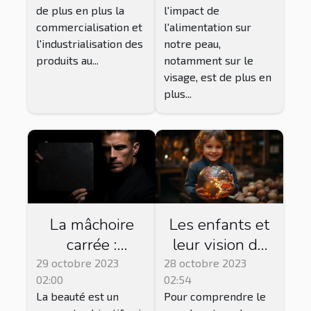
de plus en plus la
l'impact de
commercialisation et
l'alimentation sur
l'industrialisation des
notre peau,
produits au...
notamment sur le
visage, est de plus en
plus...
La mâchoire
Les enfants et
carrée :
leur vision du
symbole de
monde : une
29 octobre 2023
28 octobre 2023
02:00
02:54
beauté ou de
perspective non
La beauté est un
Pour comprendre le
masculinité ?
catégorisée