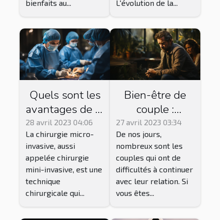
bienfaits au...
L'évolution de la...
Quels sont les
Bien-être de
avantages de la
couple :
chirurgie micro-
pourquoi suivre
28 avril 2023 04:06
27 avril 2023 03:34
La chirurgie micro-
De nos jours,
invasive par
une thérapie ?
invasive, aussi
nombreux sont les
rapport aux
appelée chirurgie
couples qui ont de
techniques
mini-invasive, est une
difficultés à continuer
chirurgicales
technique
avec leur relation. Si
traditionnelles
chirurgicale qui...
vous êtes...
?