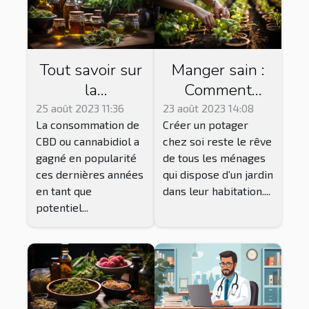
Tout savoir sur
Manger sain :
la
Comment
consommation
réussir le
25 août 2023 11:36
23 août 2023 14:08
La consommation de
Créer un potager
du CBD
jardinage
CBD ou cannabidiol a
chez soi reste le rêve
Vegan pour
gagné en popularité
de tous les ménages
une récolte
ces dernières années
qui dispose d’un jardin
abondante ?
en tant que
dans leur habitation....
potentiel...