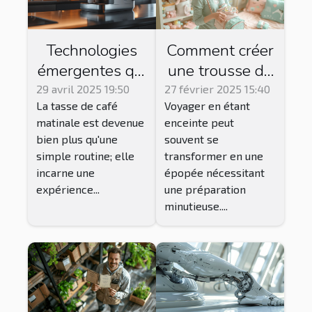
Technologies
Comment créer
émergentes qui
une trousse de
transforment
secours idéale
29 avril 2025 19:50
27 février 2025 15:40
La tasse de café
Voyager en étant
l'expérience du
pour les futures
matinale est devenue
enceinte peut
café
mamans en
bien plus qu'une
souvent se
voyage
simple routine; elle
transformer en une
incarne une
épopée nécessitant
expérience...
une préparation
minutieuse....