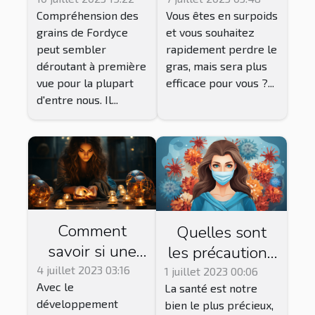
Fordyce:
rapidement ?
Compréhension des
Vous êtes en surpoids
Causes,
grains de Fordyce
et vous souhaitez
Symptômes et
peut sembler
rapidement perdre le
Options de
déroutant à première
gras, mais sera plus
Traitement
vue pour la plupart
efficace pour vous ?...
d'entre nous. Il...
Comment
Quelles sont
savoir si une
les précautions
voyante en
à prendre pour
4 juillet 2023 03:16
1 juillet 2023 00:06
Avec le
ligne est fiable
La santé est notre
rester
développement
bien le plus précieux,
?
continuellement