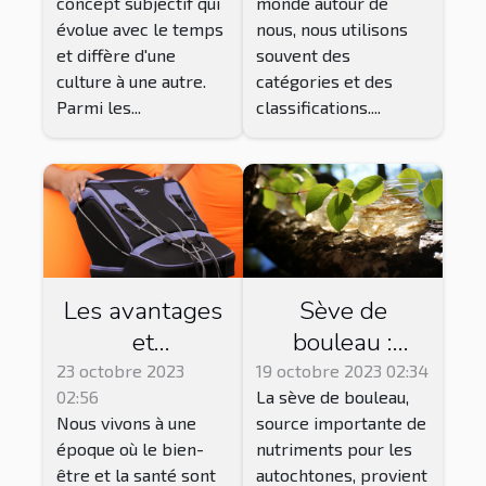
concept subjectif qui
monde autour de
évolue avec le temps
nous, nous utilisons
et diffère d'une
souvent des
culture à une autre.
catégories et des
Parmi les...
classifications....
Les avantages
Sève de
et
bouleau :
inconvénients
Bienfaits,
23 octobre 2023
19 octobre 2023 02:34
02:56
La sève de bouleau,
des bottes de
précautions et
Nous vivons à une
source importante de
pressothérapie
effets
époque où le bien-
nutriments pour les
secondaires
être et la santé sont
autochtones, provient