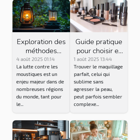
Exploration des
Guide pratique
méthodes
pour choisir et
traditionnelles
acheter du
4 août 2025 01:14
1 août 2025 13:44
La lutte contre les
Trouver le maquillage
et modernes de
maquillage
moustiques est un
parfait, celui qui
lutte contre les
Younique
enjeu majeur dans de
sublime sans
moustiques
adapté à votre
nombreuses régions
agresser la peau,
peau
du monde, tant pour
peut parfois sembler
le...
complexe...