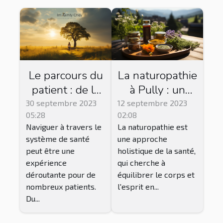
Le parcours du
La naturopathie
patient : de la
à Pully : un
consultation à
chemin vers
30 septembre 2023
12 septembre 2023
05:28
02:08
la
l'équilibre
Naviguer à travers le
La naturopathie est
convalescence
système de santé
une approche
peut être une
holistique de la santé,
expérience
qui cherche à
déroutante pour de
équilibrer le corps et
nombreux patients.
l'esprit en...
Du...