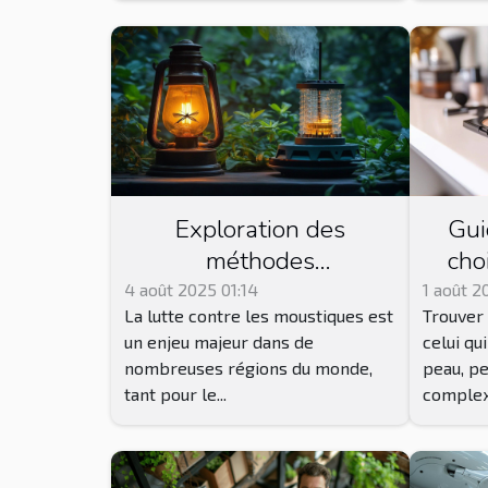
Exploration des
Gui
méthodes
cho
traditionnelles et
maq
4 août 2025 01:14
1 août 2
La lutte contre les moustiques est
Trouver 
modernes de lutte
ada
un enjeu majeur dans de
celui qu
contre les moustiques
nombreuses régions du monde,
peau, p
tant pour le...
complexe