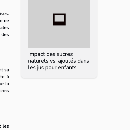
ises.
te ne
rales
 des
Impact des sucres
naturels vs. ajoutés dans
les jus pour enfants
nt sa
ête à
ue la
ions
t les