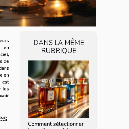
eurs
DANS LA MÊME
t en
RUBRIQUE
ciel,
és de
 dans
ce en
l est
r les
avoir
es
Comment sélectionner