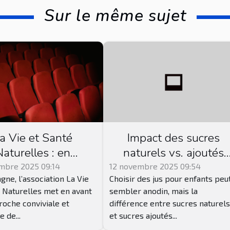
Sur le même sujet
a Vie et Santé
Impact des sucres
Naturelles : en
naturels vs. ajoutés
retagne, cette
dans les jus pour
mbre 2025 09:14
12 novembre 2025 09:54
gne, l’association La Vie
Choisir des jus pour enfants peu
iation propose des
enfants
 Naturelles met en avant
sembler anodin, mais la
ces de ciné club !
oche conviviale et
différence entre sucres naturel
 de...
et sucres ajoutés...