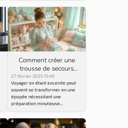
Comment créer une
trousse de secours
idéale pour les futures
27 février 2025 15:40
Voyager en étant enceinte peut
mamans en voyage
e
souvent se transformer en une
épopée nécessitant une
préparation minutieuse....