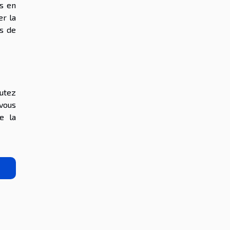
us en
r la
es de
outez
 vous
e la