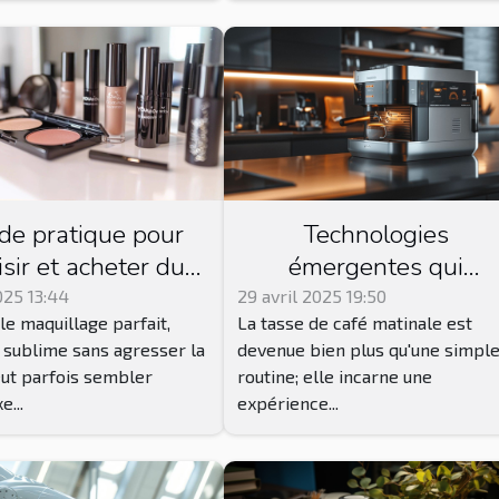
de pratique pour
Technologies
isir et acheter du
émergentes qui
uillage Younique
transforment
025 13:44
29 avril 2025 19:50
le maquillage parfait,
La tasse de café matinale est
pté à votre peau
l'expérience du café
i sublime sans agresser la
devenue bien plus qu'une simpl
eut parfois sembler
routine; elle incarne une
...
expérience...