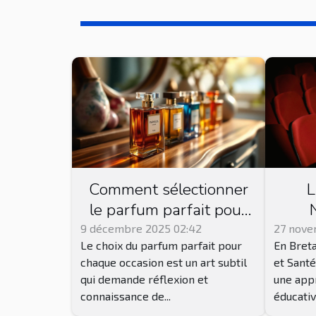
Comment sélectionner
L
le parfum parfait pour
chaque occasion ?
B
9 décembre 2025 02:42
27 nove
Le choix du parfum parfait pour
En Breta
assoc
chaque occasion est un art subtil
et Santé
séan
qui demande réflexion et
une appr
connaissance de...
éducative