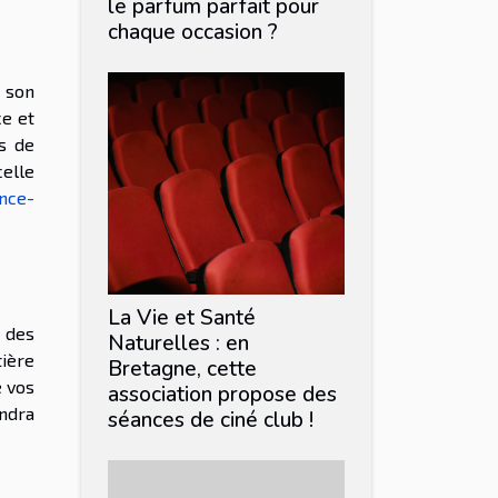
le parfum parfait pour
chaque occasion ?
 son
ce et
s de
celle
nce-
La Vie et Santé
é des
Naturelles : en
tière
Bretagne, cette
e vos
association propose des
endra
séances de ciné club !