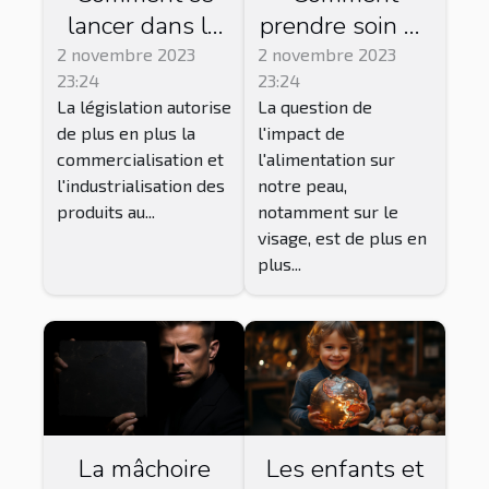
lancer dans la
prendre soin de
vente de CBD ?
sa peau par
2 novembre 2023
2 novembre 2023
23:24
23:24
l'alimentation ?
La législation autorise
La question de
de plus en plus la
l'impact de
commercialisation et
l'alimentation sur
l'industrialisation des
notre peau,
produits au...
notamment sur le
visage, est de plus en
plus...
La mâchoire
Les enfants et