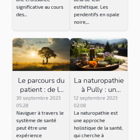
Rochelle
significative au cours
esthétique. Les
des...
pendentifs en opale
noire,...
Le parcours du
La naturopathie
patient : de la
à Pully : un
consultation à
chemin vers
30 septembre 2023
12 septembre 2023
05:28
02:08
la
l'équilibre
Naviguer à travers le
La naturopathie est
convalescence
système de santé
une approche
peut être une
holistique de la santé,
expérience
qui cherche à