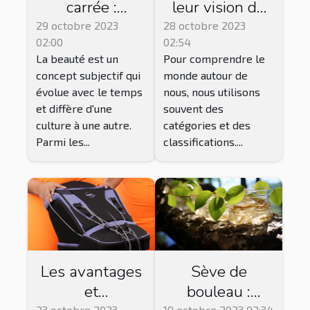
carrée :
leur vision du
symbole de
monde : une
29 octobre 2023
28 octobre 2023
02:00
02:54
beauté ou de
perspective non
La beauté est un
Pour comprendre le
masculinité ?
catégorisée
concept subjectif qui
monde autour de
évolue avec le temps
nous, nous utilisons
et diffère d'une
souvent des
culture à une autre.
catégories et des
Parmi les...
classifications....
Les avantages
Sève de
et
bouleau :
23 octobre 2023
19 octobre 2023 02:34