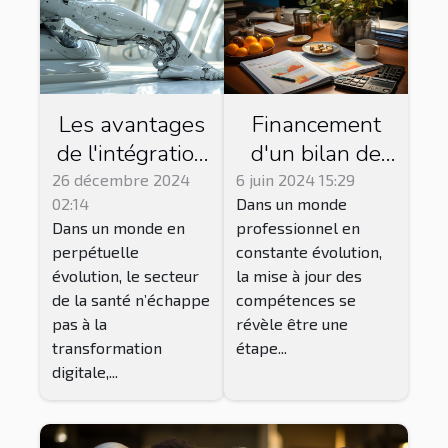
Les avantages
Financement
de l'intégration
d'un bilan de
des solutions
compétences :
26 décembre 2024
6 juin 2024 15:29
02:14
Dans un monde
numériques en
options et
Dans un monde en
professionnel en
orthopédie et
conseils
perpétuelle
constante évolution,
podologie
évolution, le secteur
la mise à jour des
de la santé n’échappe
compétences se
pas à la
révèle être une
transformation
étape...
digitale,...