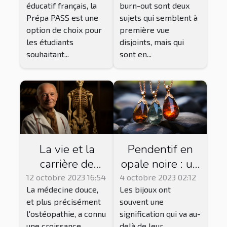
éducatif français, la
burn-out sont deux
PASS
stress
Prépa PASS est une
sujets qui semblent à
option de choix pour
première vue
les étudiants
disjoints, mais qui
souhaitant...
sont en...
La vie et la
Pendentif en
carrière de
opale noire : un
Jean-Baptiste
bijou de bien-
12 octobre 2023 16:54
4 octobre 2023 02:12
La médecine douce,
Les bijoux ont
Rochard,
être
et plus précisément
souvent une
ostéopathe
énergétique ?
l'ostéopathie, a connu
signification qui va au-
reconnu à La
une croissance
delà de leur