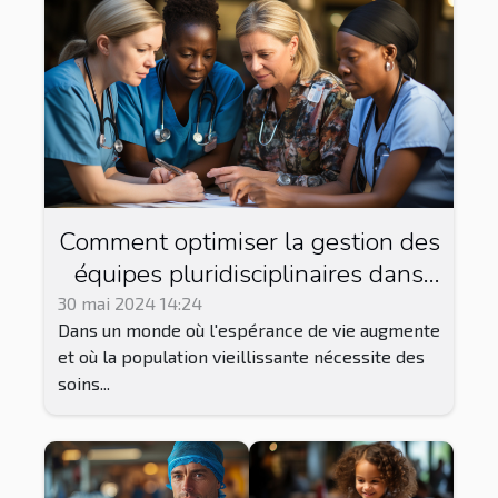
Comment optimiser la gestion des
équipes pluridisciplinaires dans
les maisons de retraite pour
30 mai 2024 14:24
Dans un monde où l'espérance de vie augmente
améliorer la qualité des soins ?
et où la population vieillissante nécessite des
soins...