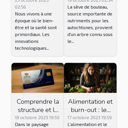
inconvénients
Bienfaits,
02:56
La sève de bouleau,
des bottes de
précautions et
Nous vivons à une
source importante de
pressothérapie
effets
époque où le bien-
nutriments pour les
secondaires
être et la santé sont
autochtones, provient
primordiaux. Les
d'un arbre connu sous
innovations
le...
technologiques...
Comprendre la
Alimentation et
structure et le
burn-out : les
fonctionnement
bons choix pour
18 octobre 2023 19:50
17 octobre 2023 19:59
Dans le paysage
L'alimentation et le
de la Prépa
réduire le