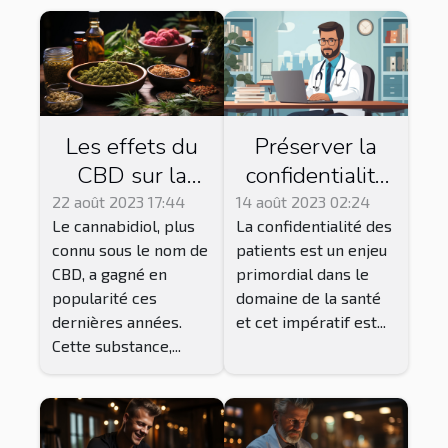
Les effets du
Préserver la
CBD sur la
confidentialité
santé : ce que
des patients
22 août 2023 17:44
14 août 2023 02:24
Le cannabidiol, plus
La confidentialité des
dit la science
dans un
connu sous le nom de
patients est un enjeu
système de
CBD, a gagné en
primordial dans le
télésecrétariat
popularité ces
domaine de la santé
dernières années.
et cet impératif est...
Cette substance,...