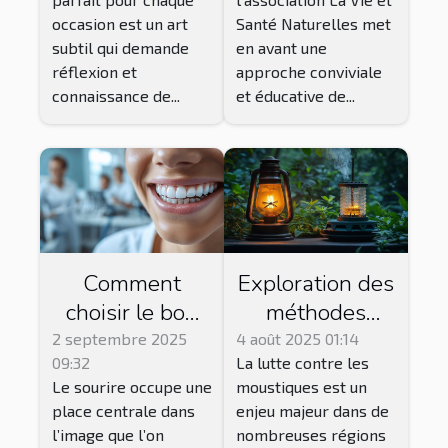
séances de ciné
occasion est un art
Santé Naturelles met
club !
subtil qui demande
en avant une
réflexion et
approche conviviale
connaissance de...
et éducative de...
Comment
Exploration des
choisir le bon
méthodes
traitement
traditionnelles
2 septembre 2025
4 août 2025 01:14
09:32
La lutte contre les
esthétique
et modernes de
Le sourire occupe une
moustiques est un
dentaire pour
lutte contre les
place centrale dans
enjeu majeur dans de
votre sourire ?
moustiques
l’image que l’on
nombreuses régions