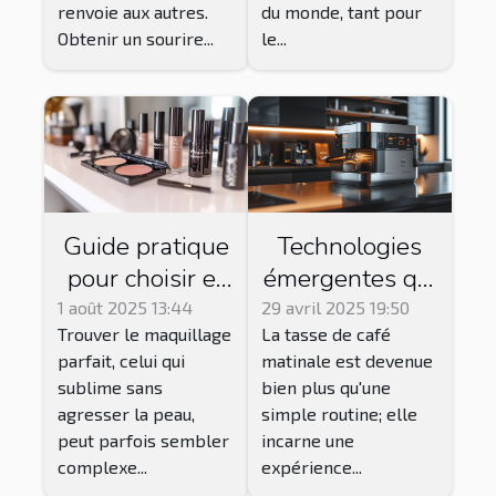
renvoie aux autres.
du monde, tant pour
Obtenir un sourire...
le...
Guide pratique
Technologies
pour choisir et
émergentes qui
acheter du
transforment
1 août 2025 13:44
29 avril 2025 19:50
Trouver le maquillage
La tasse de café
maquillage
l'expérience du
parfait, celui qui
matinale est devenue
Younique
café
sublime sans
bien plus qu'une
adapté à votre
agresser la peau,
simple routine; elle
peau
peut parfois sembler
incarne une
complexe...
expérience...