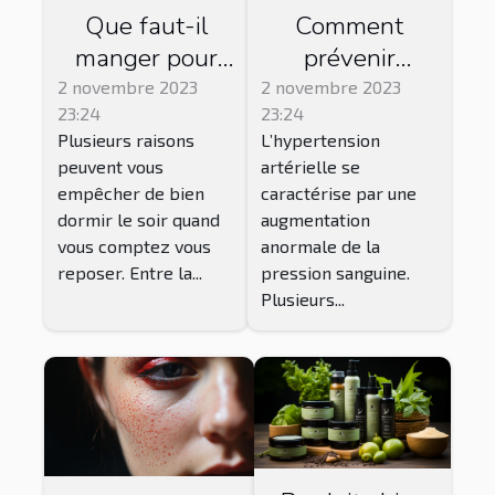
Que faut-il
Comment
manger pour
prévenir
bien dormir ?
l’hypertension
2 novembre 2023
2 novembre 2023
23:24
23:24
artérielle ?
Plusieurs raisons
L’hypertension
peuvent vous
artérielle se
empêcher de bien
caractérise par une
dormir le soir quand
augmentation
vous comptez vous
anormale de la
reposer. Entre la...
pression sanguine.
Plusieurs...