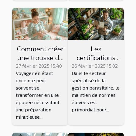
Comment créer
Les
une trousse de
certifications
secours idéale
essentielles
27 février 2025 15:40
26 février 2025 15:02
Voyager en étant
Dans le secteur
pour les futures
pour les
enceinte peut
spécialisé de la
mamans en
entreprises de
souvent se
gestion parasitaire, le
voyage
gestion
transformer en une
maintien de normes
parasitaire
épopée nécessitant
élevées est
une préparation
primordial pour...
minutieuse....