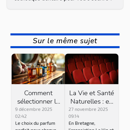
Sur le même sujet
Comment
La Vie et Santé
sélectionner le
Naturelles : en
parfum parfait
Bretagne, cette
9 décembre 2025
27 novembre 2025
02:42
09:14
pour chaque
association
Le choix du parfum
En Bretagne,
occasion ?
propose des
parfait pour chaque
l’association La Vie et