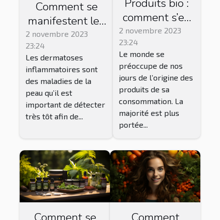
Produits bio :
Comment se
comment s’en
manifestent les
procurer ?
2 novembre 2023
dermatoses
2 novembre 2023
23:24
23:24
inflammatoires ?
Le monde se
Les dermatoses
préoccupe de nos
inflammatoires sont
jours de l’origine des
des maladies de la
produits de sa
peau qu’il est
consommation. La
important de détecter
majorité est plus
très tôt afin de...
portée...
Comment se
Comment