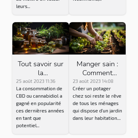
leurs...
Tout savoir sur
Manger sain :
la
Comment
consommation
réussir le
25 août 2023 11:36
23 août 2023 14:08
La consommation de
Créer un potager
du CBD
jardinage
CBD ou cannabidiol a
chez soi reste le rêve
Vegan pour
gagné en popularité
de tous les ménages
une récolte
ces dernières années
qui dispose d’un jardin
abondante ?
en tant que
dans leur habitation....
potentiel...