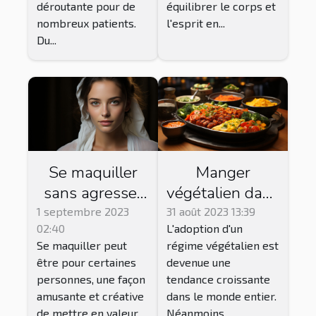
déroutante pour de
équilibrer le corps et
nombreux patients.
l'esprit en...
Du...
Se maquiller
Manger
sans agresser
végétalien dans
ou abîmer la
les restaurants
1 septembre 2023
31 août 2023 13:39
02:40
L'adoption d'un
peau du visage
traditionnels:
Se maquiller peut
régime végétalien est
: procédé et
est-ce
être pour certaines
devenue une
conseils
possible?
personnes, une façon
tendance croissante
amusante et créative
dans le monde entier.
de mettre en valeur
Néanmoins,...