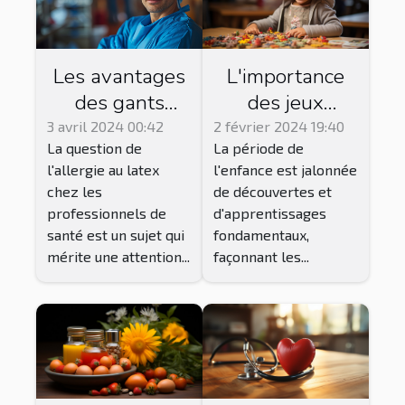
L'importance
Les avantages
des jeux
des gants
éducatifs dans
nitrile pour les
2 février 2024 19:40
3 avril 2024 00:42
La période de
La question de
le
professionnels
l'enfance est jalonnée
l'allergie au latex
développement
de santé
de découvertes et
chez les
cognitif de
allergiques au
d'apprentissages
professionnels de
l'enfant
latex
fondamentaux,
santé est un sujet qui
façonnant les...
mérite une attention...