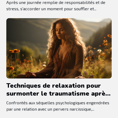
décompresser après une journée
Après une journée remplie de responsabilités et de
chargée
stress, s'accorder un moment pour souffler et...
Techniques de relaxation pour
surmonter le traumatisme après
une relation avec un pervers
Confrontés aux séquelles psychologiques engendrées
narcissique
par une relation avec un pervers narcissique,...