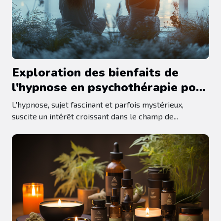
Exploration des bienfaits de
l'hypnose en psychothérapie pour
surmonter les troubles
L'hypnose, sujet fascinant et parfois mystérieux,
émotionnels et
suscite un intérêt croissant dans le champ de...
comportementaux