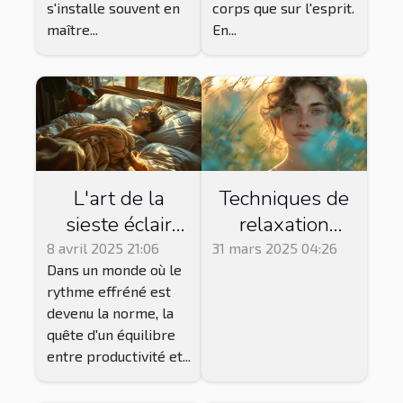
journée
s'installe souvent en
corps que sur l'esprit.
maître...
En...
L'art de la
Techniques de
sieste éclair
relaxation
pour améliorer
profonde pour
8 avril 2025 21:06
31 mars 2025 04:26
Dans un monde où le
la productivité
les
rythme effréné est
et la santé
professionnels
devenu la norme, la
mentale
surmenés
quête d'un équilibre
entre productivité et...