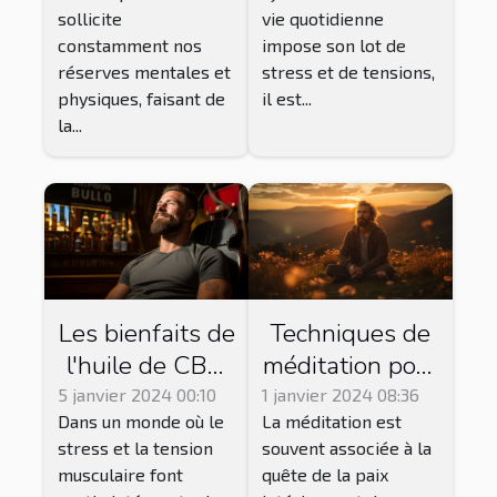
bienfaits des
mentale
sollicite
vie quotidienne
produits CBD
constamment nos
impose son lot de
réserves mentales et
stress et de tensions,
physiques, faisant de
il est...
la...
Les bienfaits de
Techniques de
l'huile de CBD
méditation pour
pour une
renforcer la
5 janvier 2024 00:10
1 janvier 2024 08:36
Dans un monde où le
La méditation est
relaxation
confiance en soi
stress et la tension
souvent associée à la
musculaire
musculaire font
quête de la paix