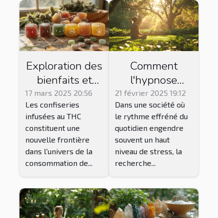
Exploration des
Comment
bienfaits et
l'hypnose
précautions des
Ericksonienne
17 mars 2025 20:56
21 février 2025 19:12
Les confiseries
Dans une société où
bonbons au
peut faciliter la
infusées au THC
le rythme effréné du
THC
gestion du
constituent une
quotidien engendre
stress
nouvelle frontière
souvent un haut
quotidien
dans l'univers de la
niveau de stress, la
consommation de...
recherche...