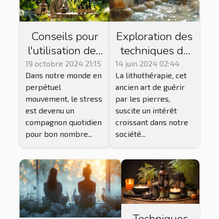
Conseils pour
Exploration des
l'utilisation des
techniques de
huiles
purification et
19 octobre 2024 21:15
14 juin 2024 02:44
Dans notre monde en
La lithothérapie, cet
essentielles
de
perpétuel
ancien art de guérir
dans la gestion
rechargement
mouvement, le stress
par les pierres,
du stress
des pierres en
est devenu un
suscite un intérêt
lithothérapie
compagnon quotidien
croissant dans notre
pour bon nombre...
société...
Techniques