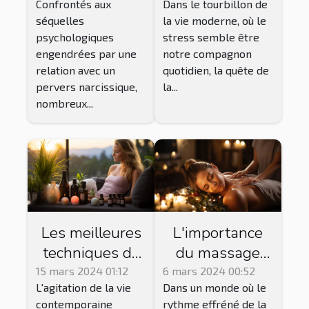
Confrontés aux
Dans le tourbillon de
traumatisme
profonde et
séquelles
la vie moderne, où le
après une
une gestion du
psychologiques
stress semble être
relation avec un
stress
engendrées par une
notre compagnon
pervers
relation avec un
quotidien, la quête de
narcissique
pervers narcissique,
la...
nombreux...
Les meilleures
L'importance
techniques de
du massage
relaxation pour
pour la détente
15 mars 2024 01:12
6 mars 2024 00:52
L'agitation de la vie
Dans un monde où le
profiter des
corporelle et
contemporaine
rythme effréné de la