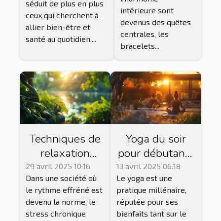
séduit de plus en plus
?
intérieure sont
ceux qui cherchent à
devenus des quêtes
allier bien-être et
centrales, les
santé au quotidien....
bracelets...
Techniques de
Yoga du soir
relaxation
pour débutants
profonde pour
séquences
29 avril 2025 10:16
13 avril 2025 06:18
Dans une société où
Le yoga est une
diminuer le
apaisantes
le rythme effréné est
pratique millénaire,
stress
pour relâcher le
devenu la norme, le
réputée pour ses
chronique
stress de la
stress chronique
bienfaits tant sur le