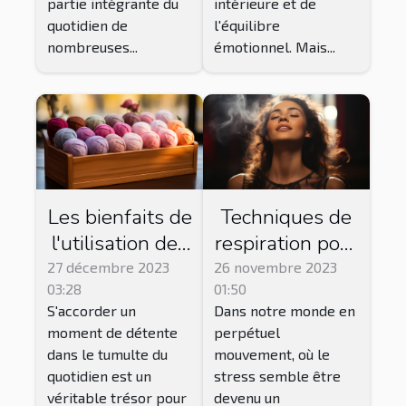
partie intégrante du
intérieure et de
quotidien de
l'équilibre
nombreuses...
émotionnel. Mais...
Les bienfaits de
Techniques de
l'utilisation des
respiration pour
savons feutrés
réduire
27 décembre 2023
26 novembre 2023
03:28
01:50
pour une
l'anxiété et
S'accorder un
Dans notre monde en
expérience de
améliorer le
moment de détente
perpétuel
bain relaxante
bien-être
dans le tumulte du
mouvement, où le
quotidien est un
stress semble être
véritable trésor pour
devenu un