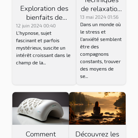
Exploration des
de relaxation
bienfaits de
efficaces
13 mai 2024 01:56
Dans un monde où
l'hypnose en
avec
12 juin 2024 00:40
le stress et
L'hypnose, sujet
psychothérapie
l'utilisation
l'anxiété semblent
fascinant et parfois
pour surmonter
de produits à
être des
mystérieux, suscite un
les troubles
base de CBD
compagnons
intérêt croissant dans le
émotionnels et
constants, trouver
champ de la...
des moyens de
comportementaux
se...
Comment
Découvrez les