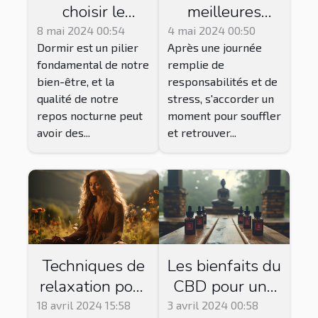
choisir le
meilleures
meilleur oreiller
techniques de
8 mai 2024 00:54
4 mai 2024 00:50
Dormir est un pilier
Après une journée
cervical :
relaxation pour
fondamental de notre
remplie de
critères et
décompresser
bien-être, et la
responsabilités et de
conseils pour
après une
qualité de notre
stress, s'accorder un
un sommeil
journée
repos nocturne peut
moment pour souffler
réparateur
chargée
avoir des...
et retrouver...
Techniques de
Les bienfaits du
relaxation pour
CBD pour une
surmonter le
relaxation
18 avril 2024 15:58
3 avril 2024 00:58