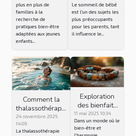
plus en plus de
Le sommeil de bébé
sommeil de
familles à la
est l'un des sujets les
bébé ?
recherche de
plus préoccupants
pratiques bien-être
pour les parents, tant
adaptées aux jeunes
il influence le...
enfants...
Exploration
Comment la
des bienfaits
thalassothérapie
des bracelets
11 mai 2025 10:34
peut
24 novembre 2025
Dans un monde où le
énergétiques
14:09
transformer
bien-être et
et spirituels
La thalassothérapie
votre quotidien
l'harmonie