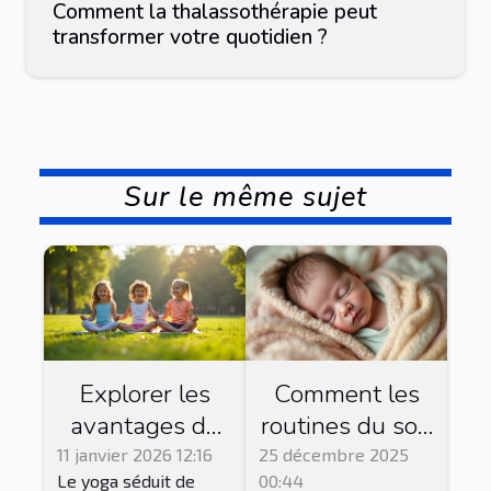
Comment la thalassothérapie peut
transformer votre quotidien ?
Sur le même sujet
Explorer les
Comment les
avantages du
routines du soir
yoga pour les
peuvent
11 janvier 2026 12:16
25 décembre 2025
Le yoga séduit de
00:44
jeunes enfants
améliorer le