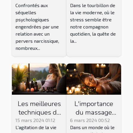
Confrontés aux
Dans le tourbillon de
traumatisme
profonde et
séquelles
la vie moderne, où le
après une
une gestion du
psychologiques
stress semble être
relation avec un
stress
engendrées par une
notre compagnon
pervers
relation avec un
quotidien, la quête de
narcissique
pervers narcissique,
la...
nombreux...
Les meilleures
L'importance
techniques de
du massage
relaxation pour
pour la détente
15 mars 2024 01:12
6 mars 2024 00:52
L'agitation de la vie
Dans un monde où le
profiter des
corporelle et