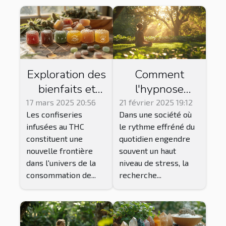
Exploration des
Comment
bienfaits et
l'hypnose
précautions des
Ericksonienne
17 mars 2025 20:56
21 février 2025 19:12
Les confiseries
Dans une société où
bonbons au
peut faciliter la
infusées au THC
le rythme effréné du
THC
gestion du
constituent une
quotidien engendre
stress
nouvelle frontière
souvent un haut
quotidien
dans l'univers de la
niveau de stress, la
consommation de...
recherche...