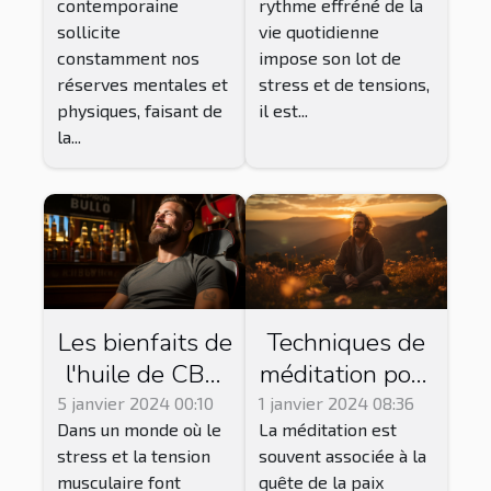
contemporaine
rythme effréné de la
bienfaits des
mentale
sollicite
vie quotidienne
produits CBD
constamment nos
impose son lot de
réserves mentales et
stress et de tensions,
physiques, faisant de
il est...
la...
Les bienfaits de
Techniques de
l'huile de CBD
méditation pour
pour une
renforcer la
5 janvier 2024 00:10
1 janvier 2024 08:36
Dans un monde où le
La méditation est
relaxation
confiance en soi
stress et la tension
souvent associée à la
musculaire
musculaire font
quête de la paix