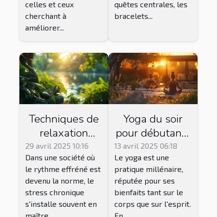
celles et ceux
quêtes centrales, les
cherchant à
bracelets...
améliorer...
Techniques de
Yoga du soir
relaxation
pour débutants
profonde pour
séquences
29 avril 2025 10:16
13 avril 2025 06:18
Dans une société où
Le yoga est une
diminuer le
apaisantes
le rythme effréné est
pratique millénaire,
stress
pour relâcher le
devenu la norme, le
réputée pour ses
chronique
stress de la
stress chronique
bienfaits tant sur le
journée
s'installe souvent en
corps que sur l'esprit.
maître...
En...