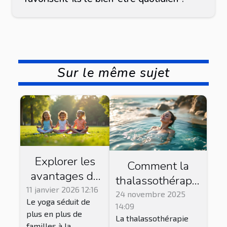
Sur le même sujet
Explorer les
Comment la
avantages du
thalassothérapie
yoga pour les
11 janvier 2026 12:16
peut
24 novembre 2025
Le yoga séduit de
jeunes enfants
14:09
transformer
plus en plus de
La thalassothérapie
votre quotidien
familles à la