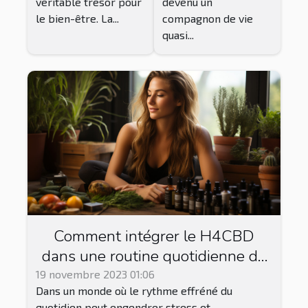
véritable trésor pour
devenu un
le bien-être. La...
compagnon de vie
quasi...
Comment intégrer le H4CBD
dans une routine quotidienne de
relaxation et gestion du stress
19 novembre 2023 01:06
Dans un monde où le rythme effréné du
quotidien peut engendrer stress et