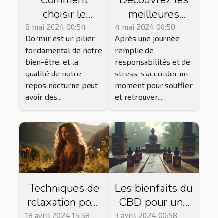
choisir le
meilleures
meilleur oreiller
techniques de
8 mai 2024 00:54
4 mai 2024 00:50
Dormir est un pilier
Après une journée
cervical :
relaxation pour
fondamental de notre
remplie de
critères et
décompresser
bien-être, et la
responsabilités et de
conseils pour
après une
qualité de notre
stress, s'accorder un
un sommeil
journée
repos nocturne peut
moment pour souffler
réparateur
chargée
avoir des...
et retrouver...
Techniques de
Les bienfaits du
relaxation pour
CBD pour une
surmonter le
relaxation
18 avril 2024 15:58
3 avril 2024 00:58