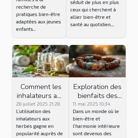
séduit de plus en plus
?
recherche de
ceux qui cherchent à
pratiques bien-être
allier bien-être et
adaptées aux jeunes
santé au quotidien....
enfants...
Comment les
Exploration des
inhalateurs aux
bienfaits des
herbes
bracelets
28 juillet 2025 21:28
11 mai 2025 10:34
L’utilisation des
Dans un monde où le
favorisent-ils le
énergétiques et
inhalateurs aux
bien-être et
bien-être
spirituels
herbes gagne en
l'harmonie intérieure
quotidien ?
popularité auprès de
sont devenus des