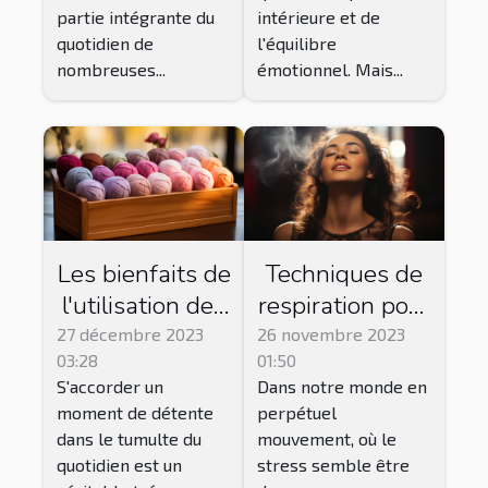
partie intégrante du
intérieure et de
quotidien de
l'équilibre
nombreuses...
émotionnel. Mais...
Les bienfaits de
Techniques de
l'utilisation des
respiration pour
savons feutrés
réduire
27 décembre 2023
26 novembre 2023
03:28
01:50
pour une
l'anxiété et
S'accorder un
Dans notre monde en
expérience de
améliorer le
moment de détente
perpétuel
bain relaxante
bien-être
dans le tumulte du
mouvement, où le
quotidien est un
stress semble être