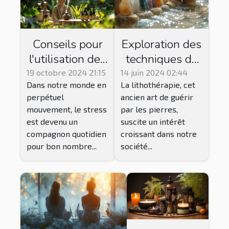
Conseils pour
Exploration des
l'utilisation des
techniques de
huiles
purification et
19 octobre 2024 21:15
14 juin 2024 02:44
Dans notre monde en
La lithothérapie, cet
essentielles
de
perpétuel
ancien art de guérir
dans la gestion
rechargement
mouvement, le stress
par les pierres,
du stress
des pierres en
est devenu un
suscite un intérêt
lithothérapie
compagnon quotidien
croissant dans notre
pour bon nombre...
société...