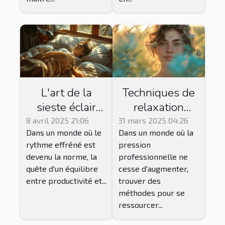
L'art de la
Techniques de
sieste éclair
relaxation
pour améliorer
profonde pour
8 avril 2025 21:06
31 mars 2025 04:26
Dans un monde où le
Dans un monde où la
la productivité
les
rythme effréné est
pression
et la santé
professionnels
devenu la norme, la
professionnelle ne
mentale
surmenés
quête d'un équilibre
cesse d'augmenter,
entre productivité et...
trouver des
méthodes pour se
ressourcer...