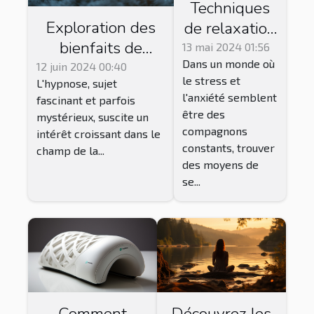
Techniques
Exploration des
de relaxation
bienfaits de
efficaces
13 mai 2024 01:56
Dans un monde où
l'hypnose en
avec
12 juin 2024 00:40
le stress et
L'hypnose, sujet
psychothérapie
l'utilisation
l'anxiété semblent
fascinant et parfois
pour surmonter
de produits à
être des
mystérieux, suscite un
les troubles
base de CBD
compagnons
intérêt croissant dans le
émotionnels et
constants, trouver
champ de la...
des moyens de
comportementaux
se...
Comment
Découvrez les