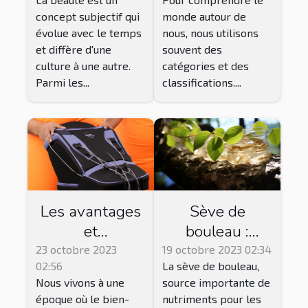
masculinité ?
catégorisée
concept subjectif qui
monde autour de
évolue avec le temps
nous, nous utilisons
et diffère d'une
souvent des
culture à une autre.
catégories et des
Parmi les...
classifications....
Les avantages
Sève de
et
bouleau :
inconvénients
Bienfaits,
23 octobre 2023
19 octobre 2023 02:34
02:56
La sève de bouleau,
des bottes de
précautions et
Nous vivons à une
source importante de
pressothérapie
effets
époque où le bien-
nutriments pour les