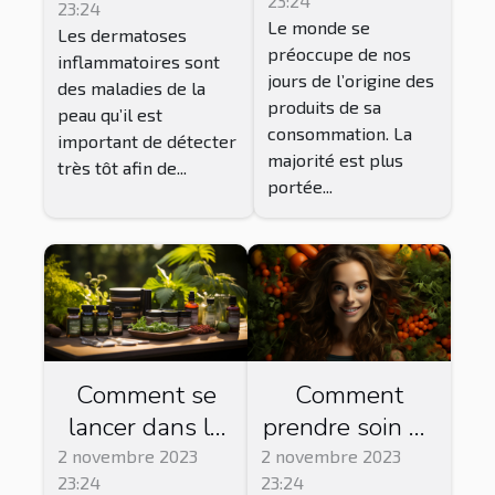
23:24
23:24
inflammatoires ?
Le monde se
Les dermatoses
préoccupe de nos
inflammatoires sont
jours de l’origine des
des maladies de la
produits de sa
peau qu’il est
consommation. La
important de détecter
majorité est plus
très tôt afin de...
portée...
Comment se
Comment
lancer dans la
prendre soin de
vente de CBD ?
sa peau par
2 novembre 2023
2 novembre 2023
23:24
23:24
l'alimentation ?