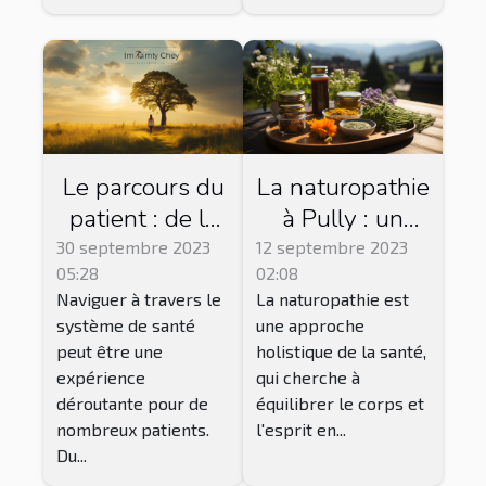
Le parcours du
La naturopathie
patient : de la
à Pully : un
consultation à
chemin vers
30 septembre 2023
12 septembre 2023
05:28
02:08
la
l'équilibre
Naviguer à travers le
La naturopathie est
convalescence
système de santé
une approche
peut être une
holistique de la santé,
expérience
qui cherche à
déroutante pour de
équilibrer le corps et
nombreux patients.
l'esprit en...
Du...