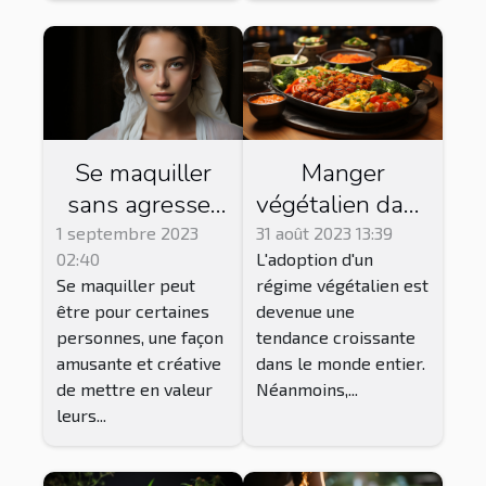
Se maquiller
Manger
sans agresser
végétalien dans
ou abîmer la
les restaurants
1 septembre 2023
31 août 2023 13:39
02:40
L'adoption d'un
peau du visage
traditionnels:
Se maquiller peut
régime végétalien est
: procédé et
est-ce
être pour certaines
devenue une
conseils
possible?
personnes, une façon
tendance croissante
amusante et créative
dans le monde entier.
de mettre en valeur
Néanmoins,...
leurs...