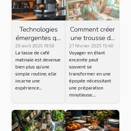
Technologies
Comment créer
émergentes qui
une trousse de
transforment
secours idéale
29 avril 2025 19:50
27 février 2025 15:40
La tasse de café
Voyager en étant
l'expérience du
pour les futures
matinale est devenue
enceinte peut
café
mamans en
bien plus qu'une
souvent se
voyage
simple routine; elle
transformer en une
incarne une
épopée nécessitant
expérience...
une préparation
minutieuse....