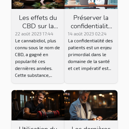
Les effets du
Préserver la
CBD sur la
confidentialité
santé : ce que
des patients
22 août 2023 17:44
14 août 2023 02:24
Le cannabidiol, plus
La confidentialité des
dit la science
dans un
connu sous le nom de
patients est un enjeu
système de
CBD, a gagné en
primordial dans le
télésecrétariat
popularité ces
domaine de la santé
dernières années.
et cet impératif est...
Cette substance,...