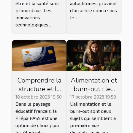
secondaires
être et la santé sont
autochtones, provient
primordiaux. Les
d'un arbre connu sous
innovations
le...
technologiques...
Comprendre la
Alimentation et
structure et le
burn-out : les
fonctionnement
bons choix pour
18 octobre 2023 19:50
17 octobre 2023 19:59
Dans le paysage
L'alimentation et le
de la Prépa
réduire le
éducatif français, la
burn-out sont deux
PASS
stress
Prépa PASS est une
sujets qui semblent à
option de choix pour
première vue
les étudiants
disjoints, mais qui