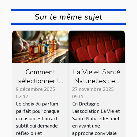
Sur le même sujet
Comment
La Vie et Santé
sélectionner le
Naturelles : en
parfum parfait
Bretagne, cette
9 décembre 2025
27 novembre 2025
02:42
09:14
pour chaque
association
Le choix du parfum
En Bretagne,
occasion ?
propose des
parfait pour chaque
l’association La Vie et
séances de ciné
occasion est un art
Santé Naturelles met
club !
subtil qui demande
en avant une
réflexion et
approche conviviale