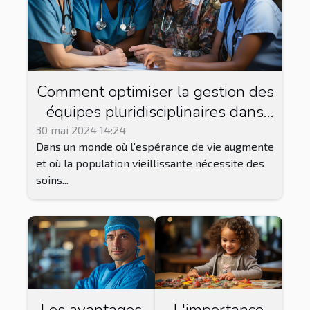
Comment optimiser la gestion des
équipes pluridisciplinaires dans
les maisons de retraite pour
30 mai 2024 14:24
Dans un monde où l'espérance de vie augmente
améliorer la qualité des soins ?
et où la population vieillissante nécessite des
soins...
L'importance
Les avantages