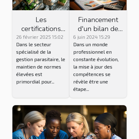
Les
Financement
certifications
d'un bilan de
essentielles
compétences :
26 février 2025 15:02
6 juin 2024 15:29
Dans le secteur
Dans un monde
pour les
options et
spécialisé de la
professionnel en
entreprises de
conseils
gestion parasitaire, le
constante évolution,
gestion
maintien de normes
la mise à jour des
parasitaire
élevées est
compétences se
primordial pour...
révèle être une
étape...