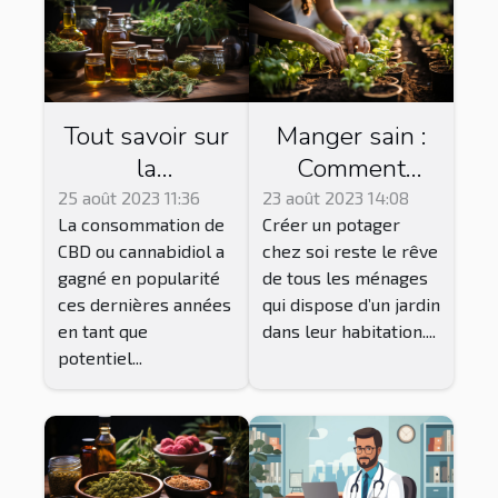
Tout savoir sur
Manger sain :
la
Comment
consommation
réussir le
25 août 2023 11:36
23 août 2023 14:08
La consommation de
Créer un potager
du CBD
jardinage
CBD ou cannabidiol a
chez soi reste le rêve
Vegan pour
gagné en popularité
de tous les ménages
une récolte
ces dernières années
qui dispose d’un jardin
abondante ?
en tant que
dans leur habitation....
potentiel...