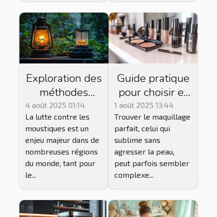
Exploration des
Guide pratique
méthodes
pour choisir et
traditionnelles
acheter du
4 août 2025 01:14
1 août 2025 13:44
La lutte contre les
Trouver le maquillage
et modernes de
maquillage
moustiques est un
parfait, celui qui
lutte contre les
Younique
enjeu majeur dans de
sublime sans
moustiques
adapté à votre
nombreuses régions
agresser la peau,
peau
du monde, tant pour
peut parfois sembler
le...
complexe...