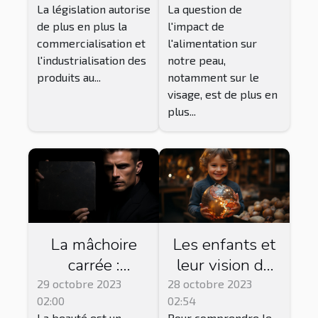
La législation autorise
La question de
de plus en plus la
l'impact de
commercialisation et
l'alimentation sur
l'industrialisation des
notre peau,
produits au...
notamment sur le
visage, est de plus en
plus...
La mâchoire
Les enfants et
carrée :
leur vision du
symbole de
monde : une
29 octobre 2023
28 octobre 2023
02:00
02:54
beauté ou de
perspective non
La beauté est un
Pour comprendre le