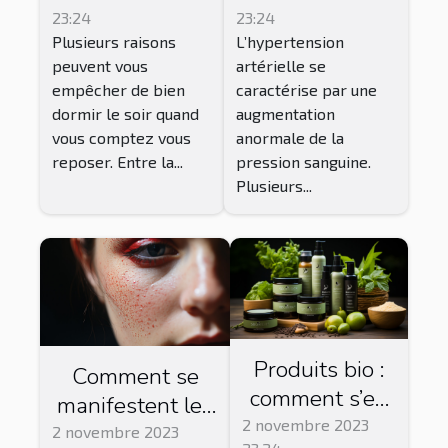
23:24
23:24
artérielle ?
Plusieurs raisons
L’hypertension
peuvent vous
artérielle se
empêcher de bien
caractérise par une
dormir le soir quand
augmentation
vous comptez vous
anormale de la
reposer. Entre la...
pression sanguine.
Plusieurs...
Produits bio :
Comment se
comment s’en
manifestent les
procurer ?
2 novembre 2023
dermatoses
2 novembre 2023