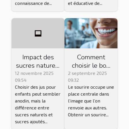
connaissance de...
et éducative de...
Impact des
Comment
sucres naturels
choisir le bon
vs. ajoutés
traitement
12 novembre 2025
2 septembre 2025
09:54
09:32
dans les jus
esthétique
Choisir des jus pour
Le sourire occupe une
pour enfants
dentaire pour
enfants peut sembler
place centrale dans
votre sourire ?
anodin, mais la
l’image que l’on
différence entre
renvoie aux autres.
sucres naturels et
Obtenir un sourire...
sucres ajoutés...