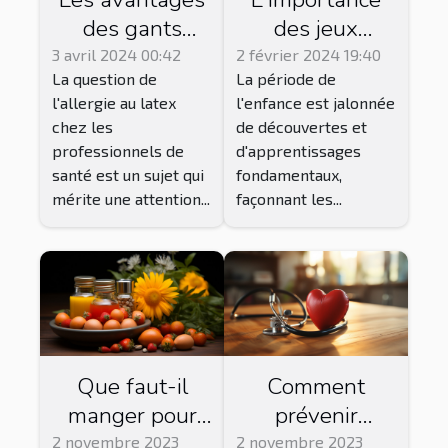
des jeux
des gants
éducatifs dans
nitrile pour les
2 février 2024 19:40
3 avril 2024 00:42
La période de
La question de
le
professionnels
l'enfance est jalonnée
l'allergie au latex
développement
de santé
de découvertes et
chez les
cognitif de
allergiques au
d'apprentissages
professionnels de
l'enfant
latex
fondamentaux,
santé est un sujet qui
façonnant les...
mérite une attention...
Que faut-il
Comment
manger pour
prévenir
bien dormir ?
l’hypertension
2 novembre 2023
2 novembre 2023