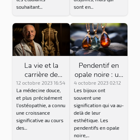
souhaitant...
sont en...
La vie et la
Pendentif en
carrière de
opale noire : un
Jean-Baptiste
bijou de bien-
12 octobre 2023 16:54
4 octobre 2023 02:12
La médecine douce,
Les bijoux ont
Rochard,
être
et plus précisément
souvent une
ostéopathe
énergétique ?
l'ostéopathie, a connu
signification qui va au-
reconnu à La
une croissance
delà de leur
Rochelle
significative au cours
esthétique. Les
des...
pendentifs en opale
noire,...