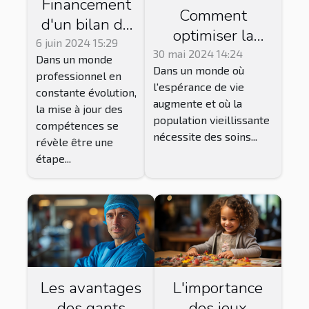
Financement
Comment
d'un bilan de
optimiser la
compétences :
6 juin 2024 15:29
gestion des
30 mai 2024 14:24
Dans un monde
options et
Dans un monde où
équipes
professionnel en
conseils
l'espérance de vie
pluridisciplinaires
constante évolution,
augmente et où la
la mise à jour des
dans les maisons
population vieillissante
compétences se
de retraite pour
nécessite des soins...
révèle être une
améliorer la
étape...
qualité des soins
?
L'importance
Les avantages
des jeux
des gants