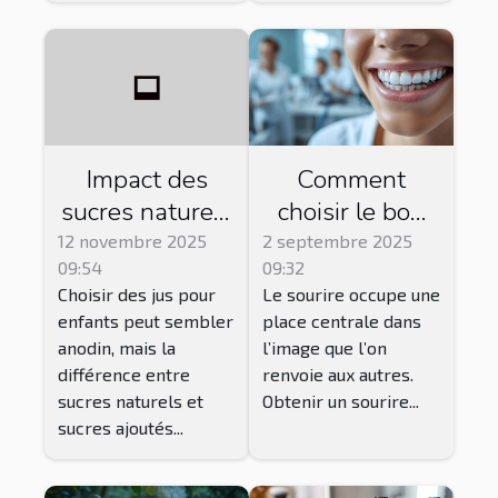
Impact des
Comment
sucres naturels
choisir le bon
vs. ajoutés
traitement
12 novembre 2025
2 septembre 2025
09:54
09:32
dans les jus
esthétique
Choisir des jus pour
Le sourire occupe une
pour enfants
dentaire pour
enfants peut sembler
place centrale dans
votre sourire ?
anodin, mais la
l’image que l’on
différence entre
renvoie aux autres.
sucres naturels et
Obtenir un sourire...
sucres ajoutés...