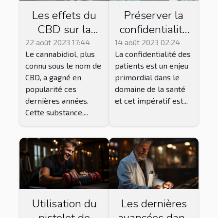
Les effets du
Préserver la
CBD sur la
confidentialité
santé : ce que
des patients
22 août 2023 17:44
14 août 2023 02:24
Le cannabidiol, plus
La confidentialité des
dit la science
dans un
connu sous le nom de
patients est un enjeu
système de
CBD, a gagné en
primordial dans le
télésecrétariat
popularité ces
domaine de la santé
dernières années.
et cet impératif est...
Cette substance,...
Utilisation du
Les dernières
pistolet de
avancées dans