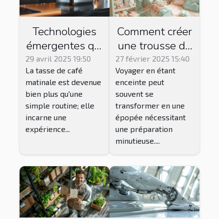
Technologies
Comment créer
émergentes qui
une trousse de
transforment
secours idéale
29 avril 2025 19:50
27 février 2025 15:40
La tasse de café
Voyager en étant
l'expérience du
pour les futures
matinale est devenue
enceinte peut
café
mamans en
bien plus qu'une
souvent se
voyage
simple routine; elle
transformer en une
incarne une
épopée nécessitant
expérience...
une préparation
minutieuse....