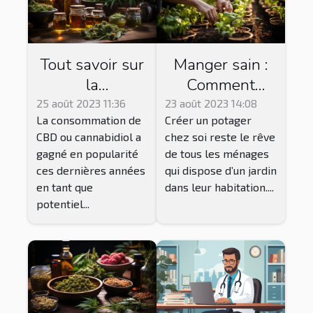
Tout savoir sur
Manger sain :
la
Comment
consommation
réussir le
25 août 2023 11:36
23 août 2023 14:08
La consommation de
Créer un potager
du CBD
jardinage
CBD ou cannabidiol a
chez soi reste le rêve
Vegan pour
gagné en popularité
de tous les ménages
une récolte
ces dernières années
qui dispose d’un jardin
abondante ?
en tant que
dans leur habitation....
potentiel...