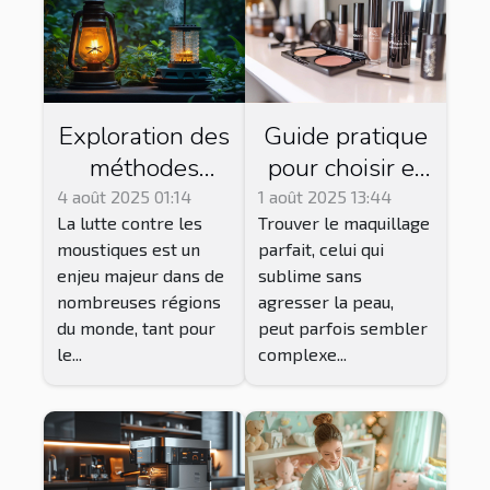
Exploration des
Guide pratique
méthodes
pour choisir et
traditionnelles
acheter du
4 août 2025 01:14
1 août 2025 13:44
La lutte contre les
Trouver le maquillage
et modernes de
maquillage
moustiques est un
parfait, celui qui
lutte contre les
Younique
enjeu majeur dans de
sublime sans
moustiques
adapté à votre
nombreuses régions
agresser la peau,
peau
du monde, tant pour
peut parfois sembler
le...
complexe...