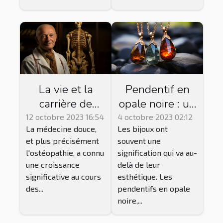
La vie et la
Pendentif en
carrière de
opale noire : un
Jean-Baptiste
bijou de bien-
12 octobre 2023 16:54
4 octobre 2023 02:12
La médecine douce,
Les bijoux ont
Rochard,
être
et plus précisément
souvent une
ostéopathe
énergétique ?
l'ostéopathie, a connu
signification qui va au-
reconnu à La
une croissance
delà de leur
Rochelle
significative au cours
esthétique. Les
des...
pendentifs en opale
noire,...