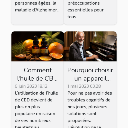
jusqu'à quel
personnes âgées, la
préoccupations
âge l'utiliser
maladie d’Alzheimer...
essentielles pour
tous...
Comment
Pourquoi choisir
l'huile de CBD
un appareil
pure peut-elle
auditif ou une
6 juin 2023 18:12
1 mai 2023 03:28
L’utilisation de l’huile
Pour ne pas avoir des
améliorer votre
aide auditive ?
de CBD devient de
troubles cognitifs de
bien-être ?
plus en plus
nos jours, plusieurs
populaire en raison
solutions sont
de ses nombreux
proposées.
bienfaits au...
L'évolution de la...