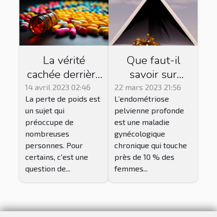
La vérité
Que faut-il
cachée derrière
savoir sur
les
l’endométriose
14 avril 2023 02:46
22 mars 2023 21:56
La perte de poids est
L’endométriose
médicaments
et comment la
un sujet qui
pelvienne profonde
pour maigrir
soigner ?
préoccupe de
est une maladie
nombreuses
gynécologique
personnes. Pour
chronique qui touche
certains, c'est une
près de 10 % des
question de...
femmes...