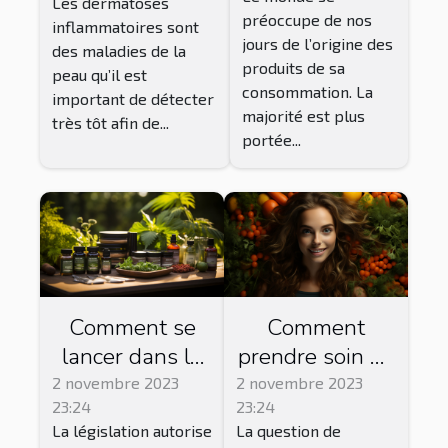
Les dermatoses
préoccupe de nos
inflammatoires sont
jours de l’origine des
des maladies de la
produits de sa
peau qu’il est
consommation. La
important de détecter
majorité est plus
très tôt afin de...
portée...
Comment se
Comment
lancer dans la
prendre soin de
vente de CBD ?
sa peau par
2 novembre 2023
2 novembre 2023
23:24
23:24
l'alimentation ?
La législation autorise
La question de