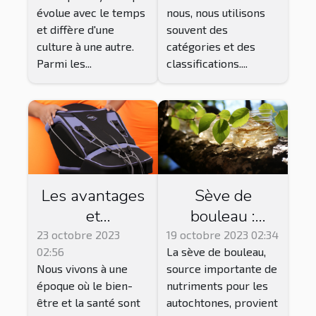
évolue avec le temps
nous, nous utilisons
et diffère d'une
souvent des
culture à une autre.
catégories et des
Parmi les...
classifications....
Les avantages
Sève de
et
bouleau :
inconvénients
Bienfaits,
23 octobre 2023
19 octobre 2023 02:34
02:56
La sève de bouleau,
des bottes de
précautions et
Nous vivons à une
source importante de
pressothérapie
effets
époque où le bien-
nutriments pour les
secondaires
être et la santé sont
autochtones, provient