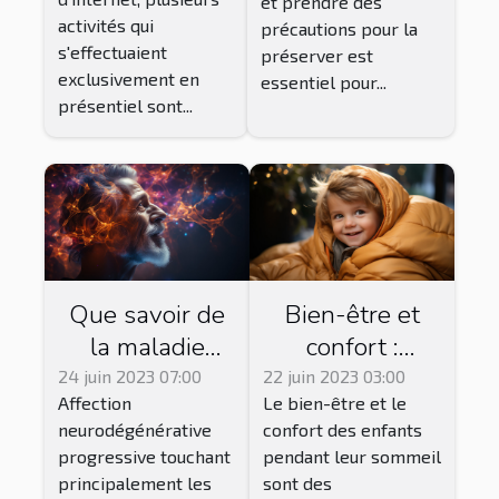
et prendre des
en bonne santé
activités qui
précautions pour la
?
s'effectuaient
préserver est
exclusivement en
essentiel pour...
présentiel sont...
Que savoir de
Bien-être et
la maladie
confort :
d'Alzheimer et
l'importance de
24 juin 2023 07:00
22 juin 2023 03:00
Affection
Le bien-être et le
des traitements
la gigoteuse
neurodégénérative
confort des enfants
disponibles ?
pour votre
progressive touchant
pendant leur sommeil
enfant et
principalement les
sont des