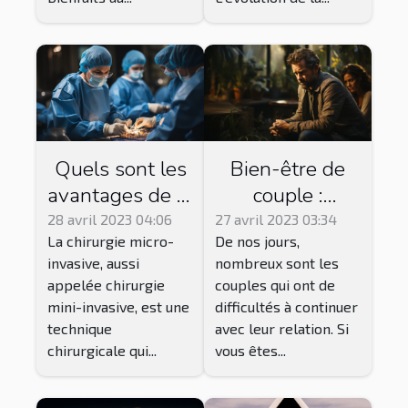
Quels sont les
Bien-être de
avantages de la
couple :
chirurgie micro-
pourquoi suivre
28 avril 2023 04:06
27 avril 2023 03:34
La chirurgie micro-
De nos jours,
invasive par
une thérapie ?
invasive, aussi
nombreux sont les
rapport aux
appelée chirurgie
couples qui ont de
techniques
mini-invasive, est une
difficultés à continuer
chirurgicales
technique
avec leur relation. Si
traditionnelles
chirurgicale qui...
vous êtes...
?