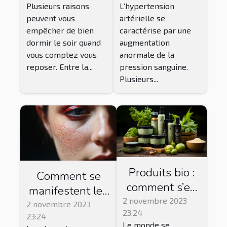
Plusieurs raisons
L’hypertension
peuvent vous
artérielle se
empêcher de bien
caractérise par une
dormir le soir quand
augmentation
vous comptez vous
anormale de la
reposer. Entre la...
pression sanguine.
Plusieurs...
Produits bio :
Comment se
comment s’en
manifestent les
procurer ?
2 novembre 2023
dermatoses
2 novembre 2023
23:24
23:24
inflammatoires ?
Le monde se