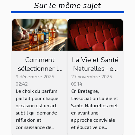
Sur le même sujet
Comment
La Vie et Santé
sélectionner le
Naturelles : en
parfum parfait
Bretagne, cette
9 décembre 2025
27 novembre 2025
02:42
09:14
pour chaque
association
Le choix du parfum
En Bretagne,
occasion ?
propose des
parfait pour chaque
l’association La Vie et
séances de ciné
occasion est un art
Santé Naturelles met
club !
subtil qui demande
en avant une
réflexion et
approche conviviale
connaissance de...
et éducative de...