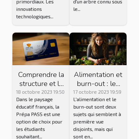
primordiaux. Les
d'un arbre connu sous
innovations
le...
technologiques...
Comprendre la
Alimentation et
structure et le
burn-out : les
fonctionnement
bons choix pour
18 octobre 2023 19:50
17 octobre 2023 19:59
Dans le paysage
L'alimentation et le
de la Prépa
réduire le
éducatif français, la
burn-out sont deux
PASS
stress
Prépa PASS est une
sujets qui semblent à
option de choix pour
première vue
les étudiants
disjoints, mais qui
souhaitant...
sont en...