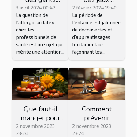
éducatifs dans
nitrile pour les
2 février 2024 19:40
3 avril 2024 00:42
La période de
La question de
le
professionnels
l'enfance est jalonnée
l'allergie au latex
développement
de santé
de découvertes et
chez les
cognitif de
allergiques au
d'apprentissages
professionnels de
l'enfant
latex
fondamentaux,
santé est un sujet qui
façonnant les...
mérite une attention...
Que faut-il
Comment
manger pour
prévenir
bien dormir ?
l’hypertension
2 novembre 2023
2 novembre 2023
23:24
23:24
artérielle ?