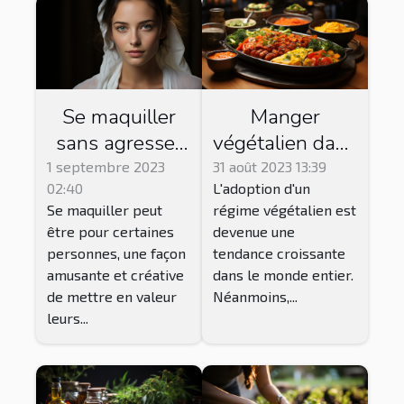
Se maquiller
Manger
sans agresser
végétalien dans
ou abîmer la
les restaurants
1 septembre 2023
31 août 2023 13:39
02:40
L'adoption d'un
peau du visage
traditionnels:
Se maquiller peut
régime végétalien est
: procédé et
est-ce
être pour certaines
devenue une
conseils
possible?
personnes, une façon
tendance croissante
amusante et créative
dans le monde entier.
de mettre en valeur
Néanmoins,...
leurs...