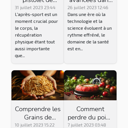
massage pour
le domaine de
31 juillet 2023 23:44
26 juillet 2023 12:46
L'après-sport est un
Dans une ère où la
la récupération
la santé
moment crucial pour
technologie et la
après le sport
le corps, la
science évoluent à un
récupération
rythme effréné, le
physique étant tout
domaine de la santé
aussi importante
est en...
que...
Comprendre les
Comment
Grains de
perdre du poids
Fordyce:
rapidement ?
10 juillet 2023 15:22
7 juillet 2023 03:48