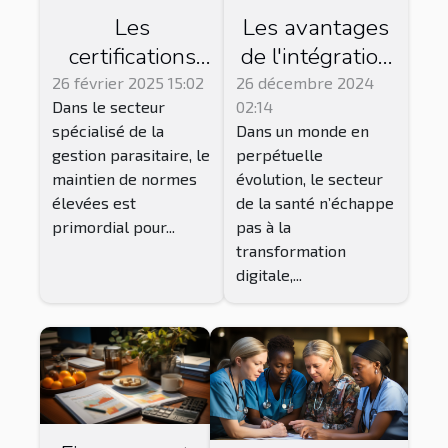
Les
Les avantages
certifications
de l'intégration
essentielles
des solutions
26 février 2025 15:02
26 décembre 2024
Dans le secteur
02:14
pour les
numériques en
spécialisé de la
Dans un monde en
entreprises de
orthopédie et
gestion parasitaire, le
perpétuelle
gestion
podologie
maintien de normes
évolution, le secteur
parasitaire
élevées est
de la santé n’échappe
primordial pour...
pas à la
transformation
digitale,...