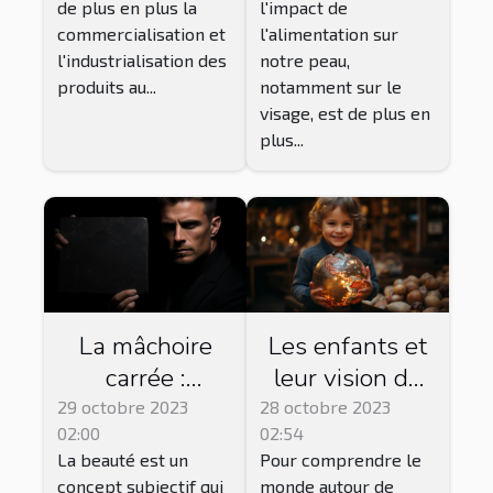
de plus en plus la
l'impact de
commercialisation et
l'alimentation sur
l'industrialisation des
notre peau,
produits au...
notamment sur le
visage, est de plus en
plus...
La mâchoire
Les enfants et
carrée :
leur vision du
symbole de
monde : une
29 octobre 2023
28 octobre 2023
02:00
02:54
beauté ou de
perspective non
La beauté est un
Pour comprendre le
masculinité ?
catégorisée
concept subjectif qui
monde autour de