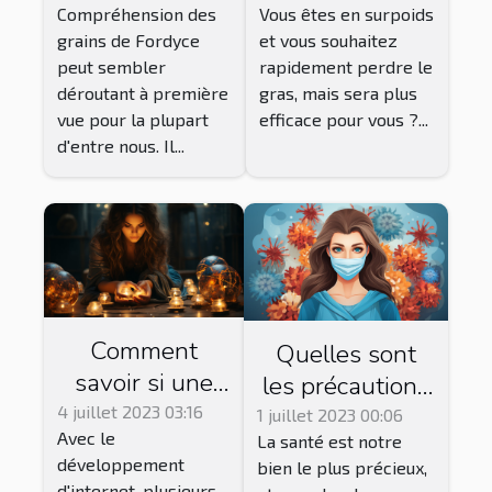
Compréhension des
Vous êtes en surpoids
Causes,
grains de Fordyce
et vous souhaitez
Symptômes et
peut sembler
rapidement perdre le
Options de
déroutant à première
gras, mais sera plus
Traitement
vue pour la plupart
efficace pour vous ?...
d'entre nous. Il...
Comment
Quelles sont
savoir si une
les précautions
voyante en
à prendre pour
4 juillet 2023 03:16
1 juillet 2023 00:06
Avec le
ligne est fiable
La santé est notre
rester
développement
bien le plus précieux,
?
continuellement
d'internet, plusieurs