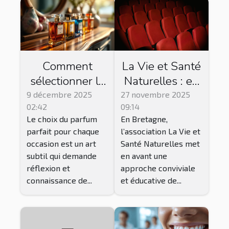
Comment
La Vie et Santé
sélectionner le
Naturelles : en
parfum parfait
Bretagne, cette
9 décembre 2025
27 novembre 2025
02:42
09:14
pour chaque
association
Le choix du parfum
En Bretagne,
occasion ?
propose des
parfait pour chaque
l’association La Vie et
séances de ciné
occasion est un art
Santé Naturelles met
club !
subtil qui demande
en avant une
réflexion et
approche conviviale
connaissance de...
et éducative de...