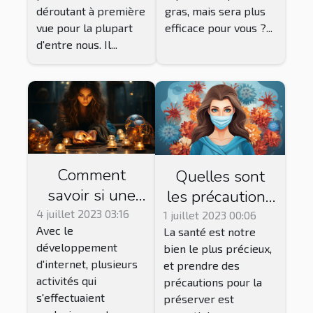
Options de
déroutant à première
gras, mais sera plus
Traitement
vue pour la plupart
efficace pour vous ?...
d'entre nous. Il...
Comment
Quelles sont
savoir si une
les précautions
voyante en
à prendre pour
4 juillet 2023 03:16
1 juillet 2023 00:06
Avec le
ligne est fiable
La santé est notre
rester
développement
bien le plus précieux,
?
continuellement
d'internet, plusieurs
et prendre des
en bonne santé
activités qui
précautions pour la
?
s'effectuaient
préserver est