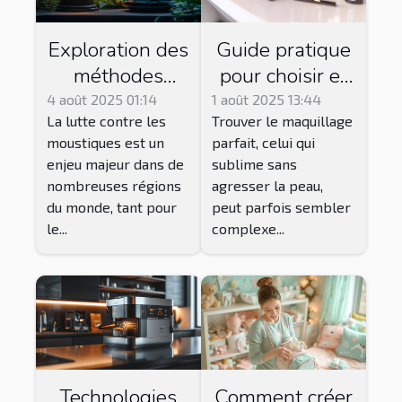
Exploration des
Guide pratique
méthodes
pour choisir et
traditionnelles
acheter du
4 août 2025 01:14
1 août 2025 13:44
La lutte contre les
Trouver le maquillage
et modernes de
maquillage
moustiques est un
parfait, celui qui
lutte contre les
Younique
enjeu majeur dans de
sublime sans
moustiques
adapté à votre
nombreuses régions
agresser la peau,
peau
du monde, tant pour
peut parfois sembler
le...
complexe...
Technologies
Comment créer