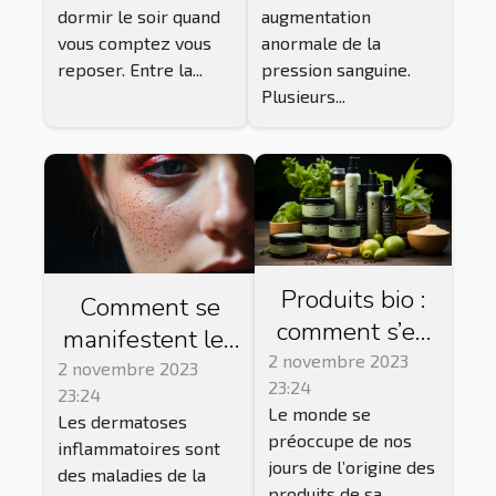
dormir le soir quand
augmentation
vous comptez vous
anormale de la
reposer. Entre la...
pression sanguine.
Plusieurs...
Produits bio :
Comment se
comment s’en
manifestent les
procurer ?
2 novembre 2023
dermatoses
2 novembre 2023
23:24
23:24
inflammatoires ?
Le monde se
Les dermatoses
préoccupe de nos
inflammatoires sont
jours de l’origine des
des maladies de la
produits de sa