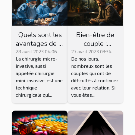
Quels sont les
Bien-être de
avantages de la
couple :
chirurgie micro-
pourquoi suivre
28 avril 2023 04:06
27 avril 2023 03:34
La chirurgie micro-
De nos jours,
invasive par
une thérapie ?
invasive, aussi
nombreux sont les
rapport aux
appelée chirurgie
couples qui ont de
techniques
mini-invasive, est une
difficultés à continuer
chirurgicales
technique
avec leur relation. Si
traditionnelles
chirurgicale qui...
vous êtes...
?