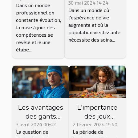
gestion des
30 mai 2024 14:24
Dans un monde
options et
Dans un monde où
équipes
professionnel en
conseils
l'espérance de vie
pluridisciplinaires
constante évolution,
augmente et où la
la mise à jour des
dans les maisons
population vieillissante
compétences se
de retraite pour
nécessite des soins...
révèle être une
améliorer la
étape...
qualité des soins
?
L'importance
Les avantages
des jeux
des gants
éducatifs dans
nitrile pour les
2 février 2024 19:40
3 avril 2024 00:42
La période de
La question de
le
professionnels