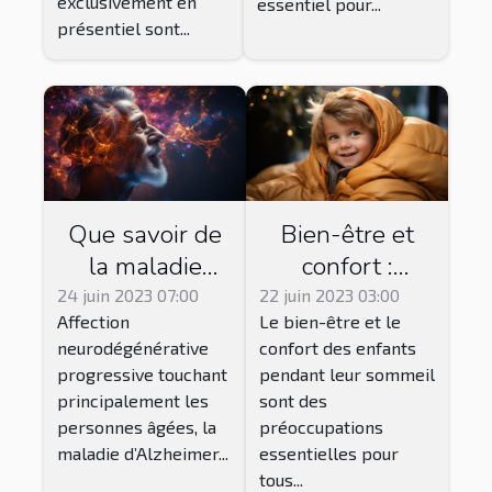
exclusivement en
essentiel pour...
présentiel sont...
Que savoir de
Bien-être et
la maladie
confort :
d'Alzheimer et
l'importance de
24 juin 2023 07:00
22 juin 2023 03:00
Affection
Le bien-être et le
des traitements
la gigoteuse
neurodégénérative
confort des enfants
disponibles ?
pour votre
progressive touchant
pendant leur sommeil
enfant et
principalement les
sont des
jusqu'à quel
personnes âgées, la
préoccupations
âge l'utiliser
maladie d’Alzheimer...
essentielles pour
tous...