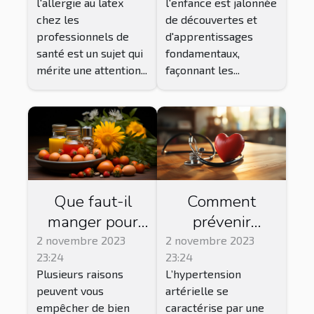
l'enfance est jalonnée
l'allergie au latex
développement
de santé
de découvertes et
chez les
cognitif de
allergiques au
d'apprentissages
professionnels de
l'enfant
latex
fondamentaux,
santé est un sujet qui
façonnant les...
mérite une attention...
Que faut-il
Comment
manger pour
prévenir
bien dormir ?
l’hypertension
2 novembre 2023
2 novembre 2023
23:24
23:24
artérielle ?
Plusieurs raisons
L’hypertension
peuvent vous
artérielle se
empêcher de bien
caractérise par une