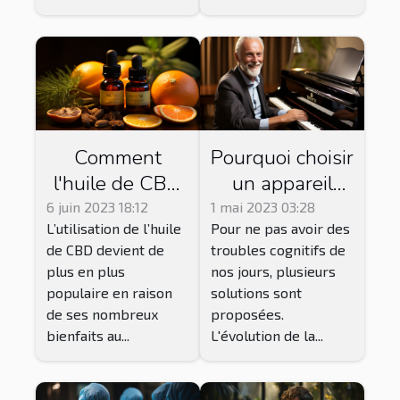
Comment
Pourquoi choisir
l'huile de CBD
un appareil
pure peut-elle
auditif ou une
6 juin 2023 18:12
1 mai 2023 03:28
L’utilisation de l’huile
Pour ne pas avoir des
améliorer votre
aide auditive ?
de CBD devient de
troubles cognitifs de
bien-être ?
plus en plus
nos jours, plusieurs
populaire en raison
solutions sont
de ses nombreux
proposées.
bienfaits au...
L'évolution de la...