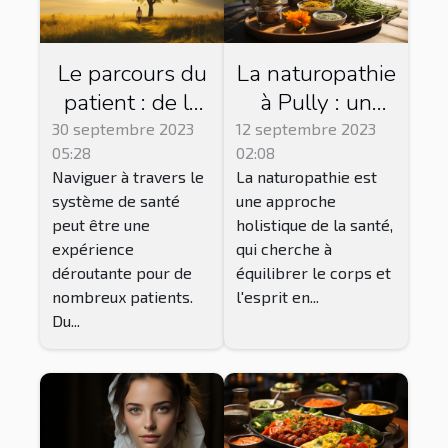
Le parcours du
La naturopathie
patient : de la
à Pully : un
consultation à
chemin vers
30 septembre 2023
12 septembre 2023
05:28
02:08
la
l'équilibre
Naviguer à travers le
La naturopathie est
convalescence
système de santé
une approche
peut être une
holistique de la santé,
expérience
qui cherche à
déroutante pour de
équilibrer le corps et
nombreux patients.
l'esprit en...
Du...