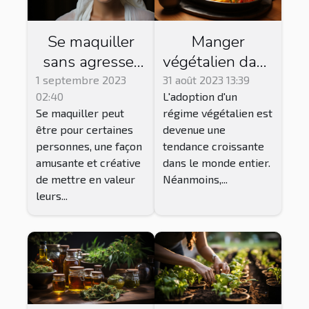
Se maquiller
Manger
sans agresser
végétalien dans
ou abîmer la
les restaurants
1 septembre 2023
31 août 2023 13:39
02:40
L'adoption d'un
peau du visage
traditionnels:
Se maquiller peut
régime végétalien est
: procédé et
est-ce
être pour certaines
devenue une
conseils
possible?
personnes, une façon
tendance croissante
amusante et créative
dans le monde entier.
de mettre en valeur
Néanmoins,...
leurs...