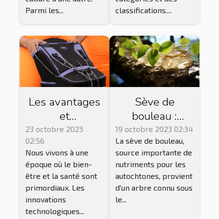
Parmi les...
classifications....
Les avantages
Sève de
et
bouleau :
inconvénients
Bienfaits,
23 octobre 2023
19 octobre 2023 02:34
02:56
La sève de bouleau,
des bottes de
précautions et
Nous vivons à une
source importante de
pressothérapie
effets
époque où le bien-
nutriments pour les
secondaires
être et la santé sont
autochtones, provient
primordiaux. Les
d'un arbre connu sous
innovations
le...
technologiques...