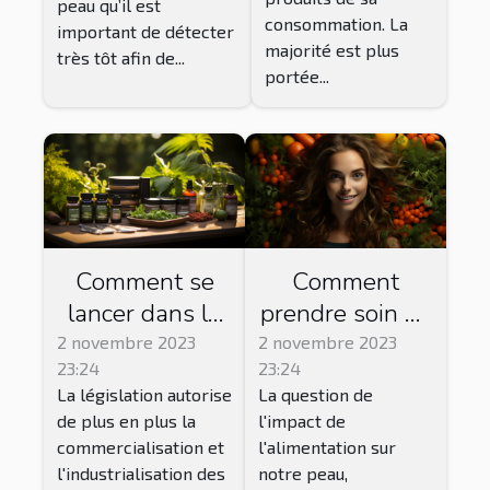
peau qu’il est
consommation. La
important de détecter
majorité est plus
très tôt afin de...
portée...
Comment se
Comment
lancer dans la
prendre soin de
vente de CBD ?
sa peau par
2 novembre 2023
2 novembre 2023
23:24
23:24
l'alimentation ?
La législation autorise
La question de
de plus en plus la
l'impact de
commercialisation et
l'alimentation sur
l'industrialisation des
notre peau,