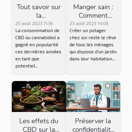
Tout savoir sur
Manger sain :
la
Comment
consommation
réussir le
25 août 2023 11:36
23 août 2023 14:08
La consommation de
Créer un potager
du CBD
jardinage
CBD ou cannabidiol a
chez soi reste le rêve
Vegan pour
gagné en popularité
de tous les ménages
une récolte
ces dernières années
qui dispose d’un jardin
abondante ?
en tant que
dans leur habitation....
potentiel...
Les effets du
Préserver la
CBD sur la
confidentialité