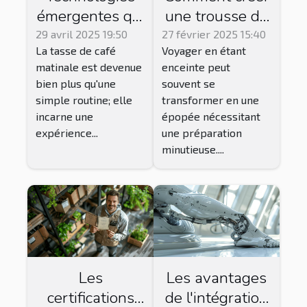
émergentes qui
une trousse de
transforment
secours idéale
29 avril 2025 19:50
27 février 2025 15:40
La tasse de café
Voyager en étant
l'expérience du
pour les futures
matinale est devenue
enceinte peut
café
mamans en
bien plus qu'une
souvent se
voyage
simple routine; elle
transformer en une
incarne une
épopée nécessitant
expérience...
une préparation
minutieuse....
Les
Les avantages
certifications
de l'intégration