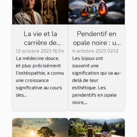
La vie et la
Pendentif en
carrière de
opale noire : un
Jean-Baptiste
bijou de bien-
12 octobre 2023 16:54
4 octobre 2023 02:12
La médecine douce,
Les bijoux ont
Rochard,
être
et plus précisément
souvent une
ostéopathe
énergétique ?
l'ostéopathie, a connu
signification qui va au-
reconnu à La
une croissance
delà de leur
Rochelle
significative au cours
esthétique. Les
des...
pendentifs en opale
noire,...