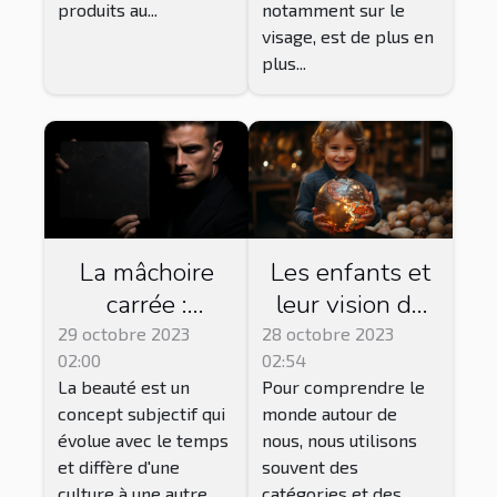
produits au...
notamment sur le
visage, est de plus en
plus...
La mâchoire
Les enfants et
carrée :
leur vision du
symbole de
monde : une
29 octobre 2023
28 octobre 2023
02:00
02:54
beauté ou de
perspective non
La beauté est un
Pour comprendre le
masculinité ?
catégorisée
concept subjectif qui
monde autour de
évolue avec le temps
nous, nous utilisons
et diffère d'une
souvent des
culture à une autre.
catégories et des