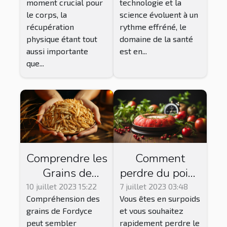
moment crucial pour
technologie et la
après le sport
le corps, la
science évoluent à un
récupération
rythme effréné, le
physique étant tout
domaine de la santé
aussi importante
est en...
que...
Comprendre les
Comment
Grains de
perdre du poids
Fordyce:
rapidement ?
10 juillet 2023 15:22
7 juillet 2023 03:48
Compréhension des
Vous êtes en surpoids
Causes,
grains de Fordyce
et vous souhaitez
Symptômes et
peut sembler
rapidement perdre le