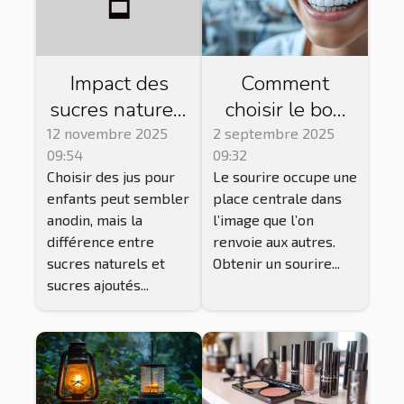
Impact des
Comment
sucres naturels
choisir le bon
vs. ajoutés
traitement
12 novembre 2025
2 septembre 2025
09:54
09:32
dans les jus
esthétique
Choisir des jus pour
Le sourire occupe une
pour enfants
dentaire pour
enfants peut sembler
place centrale dans
votre sourire ?
anodin, mais la
l’image que l’on
différence entre
renvoie aux autres.
sucres naturels et
Obtenir un sourire...
sucres ajoutés...