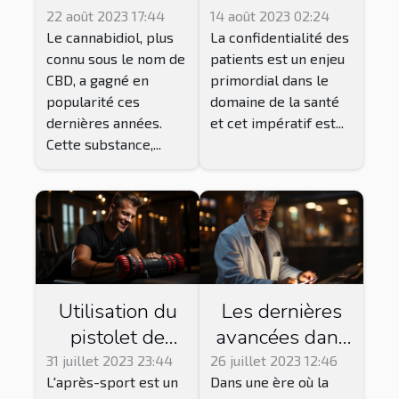
santé : ce que
des patients
22 août 2023 17:44
14 août 2023 02:24
Le cannabidiol, plus
La confidentialité des
dit la science
dans un
connu sous le nom de
patients est un enjeu
système de
CBD, a gagné en
primordial dans le
télésecrétariat
popularité ces
domaine de la santé
dernières années.
et cet impératif est...
Cette substance,...
Utilisation du
Les dernières
pistolet de
avancées dans
massage pour
le domaine de
31 juillet 2023 23:44
26 juillet 2023 12:46
L'après-sport est un
Dans une ère où la
la récupération
la santé