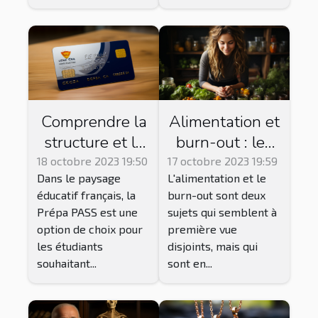
Comprendre la
Alimentation et
structure et le
burn-out : les
fonctionnement
bons choix pour
18 octobre 2023 19:50
17 octobre 2023 19:59
Dans le paysage
L'alimentation et le
de la Prépa
réduire le
éducatif français, la
burn-out sont deux
PASS
stress
Prépa PASS est une
sujets qui semblent à
option de choix pour
première vue
les étudiants
disjoints, mais qui
souhaitant...
sont en...