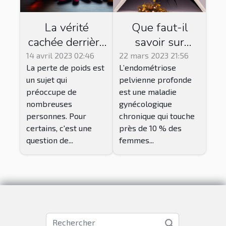
La vérité
Que faut-il
cachée derrière
savoir sur
les
l’endométriose
14 avril 2023 02:46
22 mars 2023 21:56
La perte de poids est
L’endométriose
médicaments
et comment la
un sujet qui
pelvienne profonde
pour maigrir
soigner ?
préoccupe de
est une maladie
nombreuses
gynécologique
personnes. Pour
chronique qui touche
certains, c'est une
près de 10 % des
question de...
femmes...