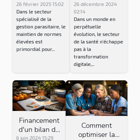
essentielles
des solutions
26 février 2025 15:02
26 décembre 2024
Dans le secteur
02:14
pour les
numériques en
spécialisé de la
Dans un monde en
entreprises de
orthopédie et
gestion parasitaire, le
perpétuelle
gestion
podologie
maintien de normes
évolution, le secteur
parasitaire
élevées est
de la santé n’échappe
primordial pour...
pas à la
transformation
digitale,...
Financement
Comment
d'un bilan de
optimiser la
compétences :
6 juin 2024 15:29