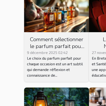
Comment sélectionner
L
le parfum parfait pour
chaque occasion ?
B
9 décembre 2025 02:42
27 nove
Le choix du parfum parfait pour
En Breta
assoc
chaque occasion est un art subtil
et Santé
séan
qui demande réflexion et
une appr
connaissance de...
éducative