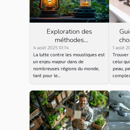
Exploration des
Gui
méthodes
cho
traditionnelles et
maq
4 août 2025 01:14
1 août 2
La lutte contre les moustiques est
Trouver 
modernes de lutte
ada
un enjeu majeur dans de
celui qu
contre les moustiques
nombreuses régions du monde,
peau, p
tant pour le...
complexe