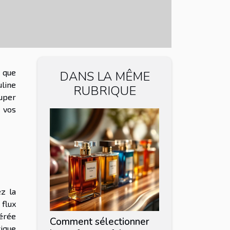
t que
DANS LA MÊME
uline
RUBRIQUE
super
t vos
ez la
 flux
dérée
Comment sélectionner
rique