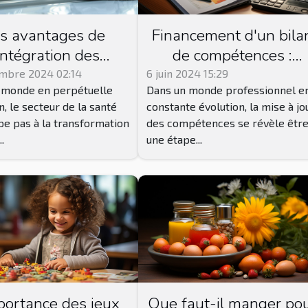
s avantages de
Financement d'un bila
'intégration des
de compétences :
ions numériques en
options et conseils
mbre 2024 02:14
6 juin 2024 15:29
 monde en perpétuelle
Dans un monde professionnel e
pédie et podologie
n, le secteur de la santé
constante évolution, la mise à jo
e pas à la transformation
des compétences se révèle êtr
..
une étape...
portance des jeux
Que faut-il manger po