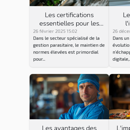
Les certifications
Le
essentielles pour les
l
entreprises de gestion
solut
26 février 2025 15:02
26 déce
Dans le secteur spécialisé de la
Dans un
parasitaire
ortho
gestion parasitaire, le maintien de
évolutio
normes élevées est primordial
n’échapp
pour...
digitale,.
L'im
Les avantages des