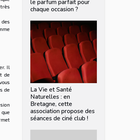
le parfum parfait pour
 très
chaque occasion ?
 des
homme
r. Il
et de
vous
La Vie et Santé
s de
Naturelles : en
Bretagne, cette
nsion
association propose des
 que
séances de ciné club !
rmet