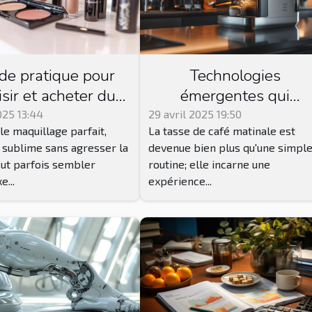
de pratique pour
Technologies
isir et acheter du
émergentes qui
uillage Younique
transforment
025 13:44
29 avril 2025 19:50
le maquillage parfait,
La tasse de café matinale est
pté à votre peau
l'expérience du café
i sublime sans agresser la
devenue bien plus qu'une simpl
eut parfois sembler
routine; elle incarne une
...
expérience...