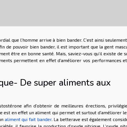
ordial que l’homme arrive à bien bander. C’est ainsi seulemen
afin de pouvoir bien bander, il est important que la gent masc
lement être en bonne santé. Mais, saviez-vous qu’il existe de 
aliments permettent en effet d’améliorer vos performances e
.
èque- De super aliments aux
tostérone afin d’obtenir de meilleures érections, privilégi
 est en effet un aliment qui permet et surtout d’améliorer le
 un
aliment qui fait bander
. La betterave est également consi
étés, il favorise la production d’oxyde nitrique. L’oxyde nit