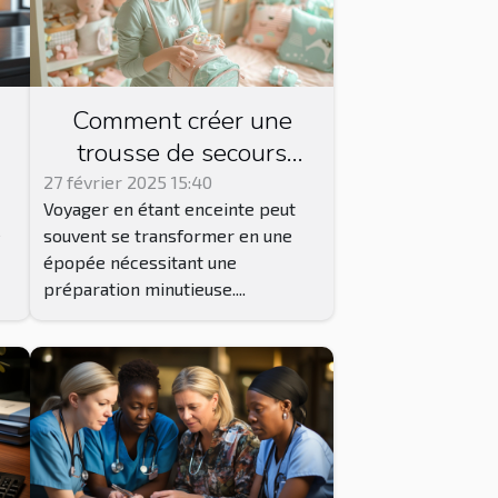
Comment créer une
trousse de secours
idéale pour les futures
27 février 2025 15:40
Voyager en étant enceinte peut
mamans en voyage
e
souvent se transformer en une
épopée nécessitant une
préparation minutieuse....