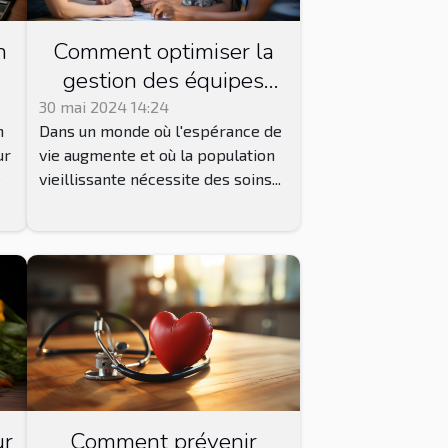
n
Comment optimiser la
gestion des équipes
pluridisciplinaires dans
30 mai 2024 14:24
n
Dans un monde où l'espérance de
les maisons de retraite
ur
vie augmente et où la population
pour améliorer la qualité
e
vieillissante nécessite des soins...
des soins ?
ur
Comment prévenir