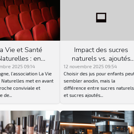
a Vie et Santé
Impact des sucres
Naturelles : en
naturels vs. ajoutés
retagne, cette
dans les jus pour
mbre 2025 09:14
12 novembre 2025 09:54
gne, l’association La Vie
Choisir des jus pour enfants peu
iation propose des
enfants
 Naturelles met en avant
sembler anodin, mais la
ces de ciné club !
oche conviviale et
différence entre sucres naturel
 de...
et sucres ajoutés...