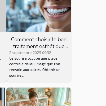
Comment choisir le bon
traitement esthétique
dentaire pour votre
2 septembre 2025 09:32
t
Le sourire occupe une place
sourire ?
centrale dans l’image que l’on
s
renvoie aux autres. Obtenir un
sourire...