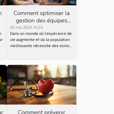
n
Comment optimiser la
gestion des équipes
pluridisciplinaires dans
30 mai 2024 14:24
n
Dans un monde où l'espérance de
les maisons de retraite
ur
vie augmente et où la population
pour améliorer la qualité
e
vieillissante nécessite des soins...
des soins ?
ur
Comment prévenir