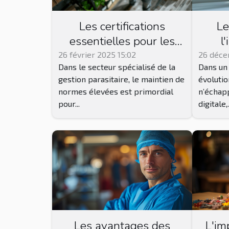
Les certifications
Le
essentielles pour les
l
entreprises de gestion
solut
26 février 2025 15:02
26 déce
Dans le secteur spécialisé de la
Dans un
parasitaire
ortho
gestion parasitaire, le maintien de
évolutio
normes élevées est primordial
n’échapp
pour...
digitale,.
L'im
Les avantages des