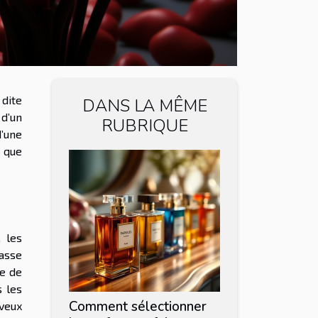
 dite
DANS LA MÊME
 d’un
RUBRIQUE
’une
s que
, les
lasse
re de
s les
Comment sélectionner
eveux