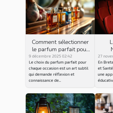
Comment sélectionner
L
le parfum parfait pour
chaque occasion ?
B
9 décembre 2025 02:42
27 nove
Le choix du parfum parfait pour
En Breta
assoc
chaque occasion est un art subtil
et Santé
séan
qui demande réflexion et
une appr
connaissance de...
éducative