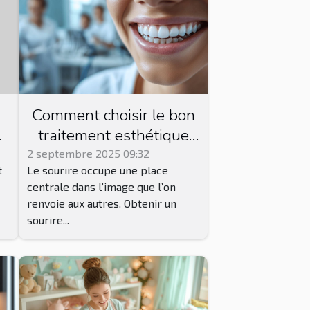
Comment choisir le bon
traitement esthétique
dentaire pour votre
2 septembre 2025 09:32
t
Le sourire occupe une place
sourire ?
centrale dans l’image que l’on
s
renvoie aux autres. Obtenir un
sourire...