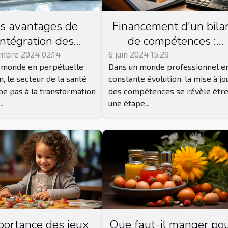
s avantages de
Financement d'un bila
'intégration des
de compétences :
ions numériques en
options et conseils
mbre 2024 02:14
6 juin 2024 15:29
 monde en perpétuelle
Dans un monde professionnel e
pédie et podologie
n, le secteur de la santé
constante évolution, la mise à jo
e pas à la transformation
des compétences se révèle êtr
..
une étape...
portance des jeux
Que faut-il manger po