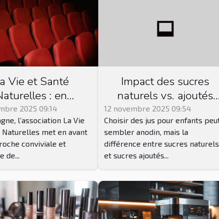
a Vie et Santé
Impact des sucres
Naturelles : en
naturels vs. ajoutés
retagne, cette
dans les jus pour
mbre 2025 09:14
12 novembre 2025 09:54
gne, l’association La Vie
Choisir des jus pour enfants peu
iation propose des
enfants
 Naturelles met en avant
sembler anodin, mais la
ces de ciné club !
oche conviviale et
différence entre sucres naturel
 de...
et sucres ajoutés...