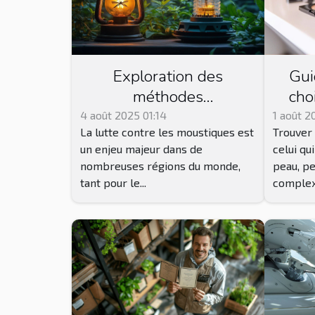
Exploration des
Gui
méthodes
cho
traditionnelles et
maq
4 août 2025 01:14
1 août 2
La lutte contre les moustiques est
Trouver 
modernes de lutte
ada
un enjeu majeur dans de
celui qu
contre les moustiques
nombreuses régions du monde,
peau, p
tant pour le...
complexe