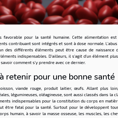
ès favorable pour la santé humaine. Cette alimentation est
ents contribuant sont intégrés et sont à dose normale. L’abus
un des différents éléments peut être cause de naissance d
léments indispensables. D’ailleurs, il s’agit d’un élément plu
our savoir comment s’y prendre avec ce dernier.
l à retenir pour une bonne santé
oisson, viande rouge, produit laitier, œufs. Allant plus loin
ales, légumineuses, oléagineuse, sont aussi classés dans la c
ents indispensables pour la constitution du corps en matiè
t être fatal pour la santé. Surtout pour le développent tou
rps humain, à savoir la masse osseuse, les muscles, les ch