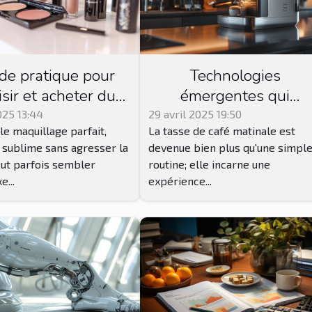
de pratique pour
Technologies
isir et acheter du
émergentes qui
uillage Younique
transforment
025 13:44
29 avril 2025 19:50
le maquillage parfait,
La tasse de café matinale est
pté à votre peau
l'expérience du café
i sublime sans agresser la
devenue bien plus qu'une simpl
eut parfois sembler
routine; elle incarne une
...
expérience...