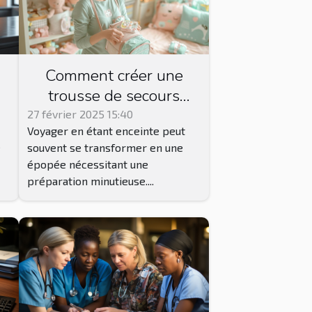
Comment créer une
trousse de secours
idéale pour les futures
27 février 2025 15:40
Voyager en étant enceinte peut
mamans en voyage
e
souvent se transformer en une
épopée nécessitant une
préparation minutieuse....