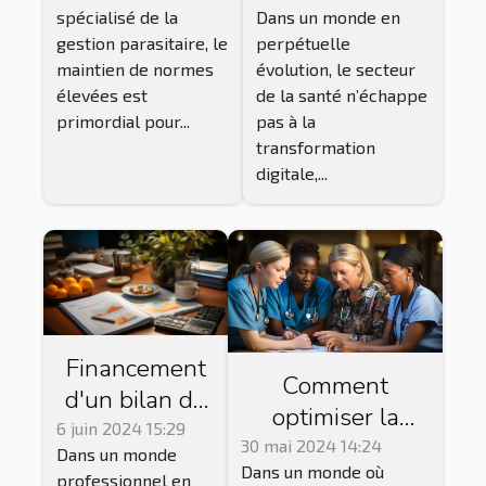
spécialisé de la
Dans un monde en
entreprises de
orthopédie et
gestion parasitaire, le
perpétuelle
gestion
podologie
maintien de normes
évolution, le secteur
parasitaire
élevées est
de la santé n’échappe
primordial pour...
pas à la
transformation
digitale,...
Financement
Comment
d'un bilan de
optimiser la
compétences :
6 juin 2024 15:29
gestion des
30 mai 2024 14:24
Dans un monde
options et
Dans un monde où
équipes
professionnel en