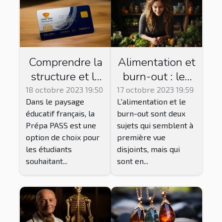
Comprendre la
Alimentation et
structure et le
burn-out : les
fonctionnement
bons choix pour
18 octobre 2023 19:50
17 octobre 2023 19:59
Dans le paysage
L'alimentation et le
de la Prépa
réduire le
éducatif français, la
burn-out sont deux
PASS
stress
Prépa PASS est une
sujets qui semblent à
option de choix pour
première vue
les étudiants
disjoints, mais qui
souhaitant...
sont en...