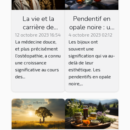
La vie et la
Pendentif en
carrière de
opale noire : un
Jean-Baptiste
bijou de bien-
12 octobre 2023 16:54
4 octobre 2023 02:12
La médecine douce,
Les bijoux ont
Rochard,
être
et plus précisément
souvent une
ostéopathe
énergétique ?
l'ostéopathie, a connu
signification qui va au-
reconnu à La
une croissance
delà de leur
Rochelle
significative au cours
esthétique. Les
des...
pendentifs en opale
noire,...