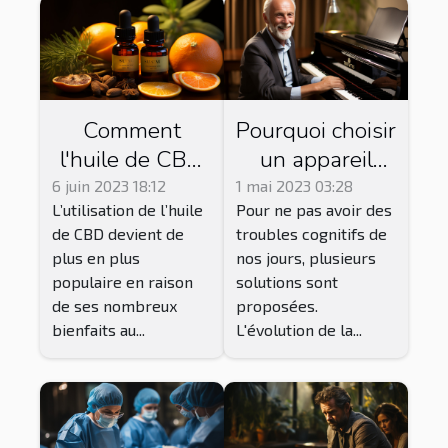
Comment
Pourquoi choisir
l'huile de CBD
un appareil
pure peut-elle
auditif ou une
6 juin 2023 18:12
1 mai 2023 03:28
L’utilisation de l’huile
Pour ne pas avoir des
améliorer votre
aide auditive ?
de CBD devient de
troubles cognitifs de
bien-être ?
plus en plus
nos jours, plusieurs
populaire en raison
solutions sont
de ses nombreux
proposées.
bienfaits au...
L'évolution de la...