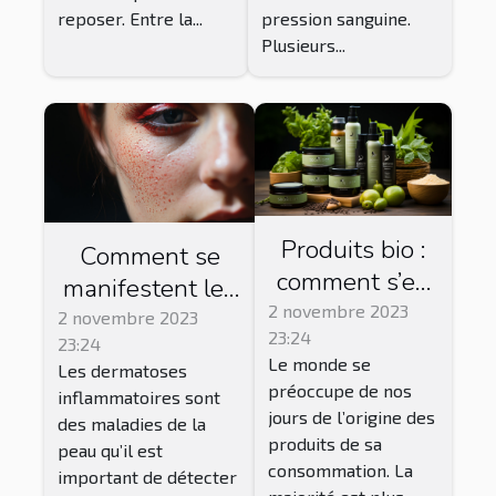
reposer. Entre la...
pression sanguine.
Plusieurs...
Produits bio :
Comment se
comment s’en
manifestent les
procurer ?
2 novembre 2023
dermatoses
2 novembre 2023
23:24
23:24
inflammatoires ?
Le monde se
Les dermatoses
préoccupe de nos
inflammatoires sont
jours de l’origine des
des maladies de la
produits de sa
peau qu’il est
consommation. La
important de détecter