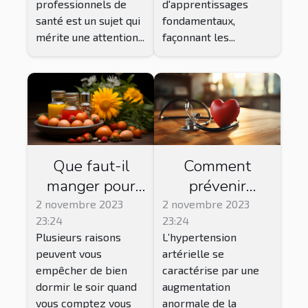
d'apprentissages
professionnels de
l'enfant
latex
fondamentaux,
santé est un sujet qui
façonnant les...
mérite une attention...
Que faut-il
Comment
manger pour
prévenir
bien dormir ?
l’hypertension
2 novembre 2023
2 novembre 2023
23:24
23:24
artérielle ?
Plusieurs raisons
L’hypertension
peuvent vous
artérielle se
empêcher de bien
caractérise par une
dormir le soir quand
augmentation
vous comptez vous
anormale de la