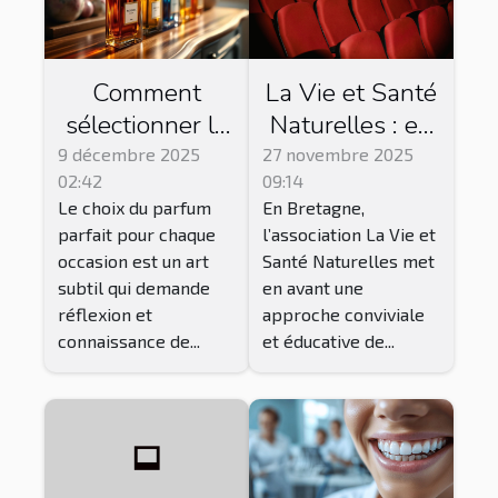
Comment
La Vie et Santé
sélectionner le
Naturelles : en
parfum parfait
Bretagne, cette
9 décembre 2025
27 novembre 2025
02:42
09:14
pour chaque
association
Le choix du parfum
En Bretagne,
occasion ?
propose des
parfait pour chaque
l’association La Vie et
séances de ciné
occasion est un art
Santé Naturelles met
club !
subtil qui demande
en avant une
réflexion et
approche conviviale
connaissance de...
et éducative de...