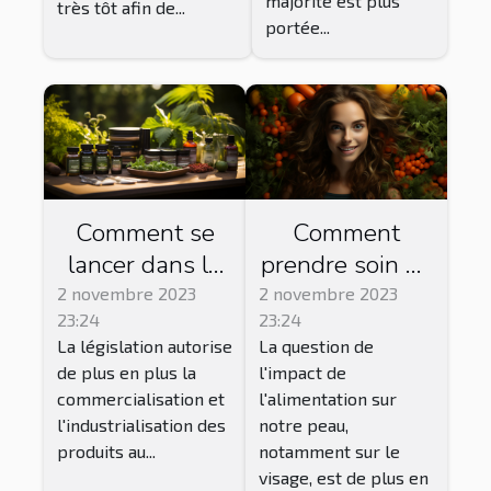
majorité est plus
très tôt afin de...
portée...
Comment se
Comment
lancer dans la
prendre soin de
vente de CBD ?
sa peau par
2 novembre 2023
2 novembre 2023
23:24
23:24
l'alimentation ?
La législation autorise
La question de
de plus en plus la
l'impact de
commercialisation et
l'alimentation sur
l'industrialisation des
notre peau,
produits au...
notamment sur le
visage, est de plus en