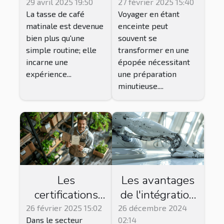
transforment
secours idéale
29 avril 2025 19:50
27 février 2025 15:40
La tasse de café
Voyager en étant
l'expérience du
pour les futures
matinale est devenue
enceinte peut
café
mamans en
bien plus qu'une
souvent se
voyage
simple routine; elle
transformer en une
incarne une
épopée nécessitant
expérience...
une préparation
minutieuse....
Les
Les avantages
certifications
de l'intégration
essentielles
des solutions
26 février 2025 15:02
26 décembre 2024
Dans le secteur
02:14
pour les
numériques en