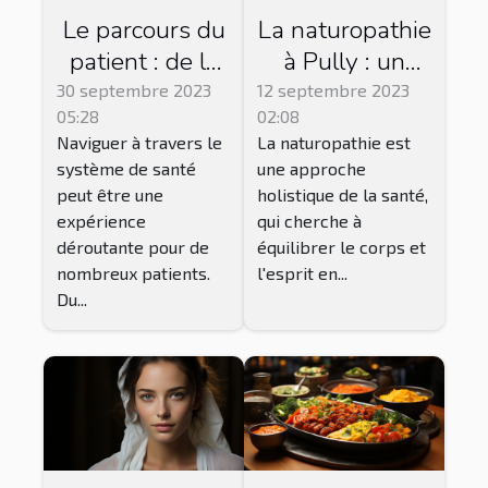
Le parcours du
La naturopathie
patient : de la
à Pully : un
consultation à
chemin vers
30 septembre 2023
12 septembre 2023
05:28
02:08
la
l'équilibre
Naviguer à travers le
La naturopathie est
convalescence
système de santé
une approche
peut être une
holistique de la santé,
expérience
qui cherche à
déroutante pour de
équilibrer le corps et
nombreux patients.
l'esprit en...
Du...