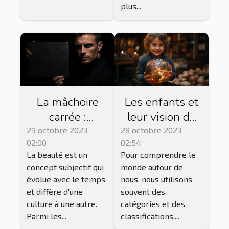
plus...
La mâchoire
Les enfants et
carrée :
leur vision du
symbole de
monde : une
29 octobre 2023
28 octobre 2023
02:00
02:54
beauté ou de
perspective non
La beauté est un
Pour comprendre le
masculinité ?
catégorisée
concept subjectif qui
monde autour de
évolue avec le temps
nous, nous utilisons
et diffère d'une
souvent des
culture à une autre.
catégories et des
Parmi les...
classifications....