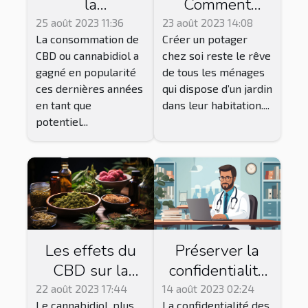
la
Comment
consommation
réussir le
25 août 2023 11:36
23 août 2023 14:08
La consommation de
Créer un potager
du CBD
jardinage
CBD ou cannabidiol a
chez soi reste le rêve
Vegan pour
gagné en popularité
de tous les ménages
une récolte
ces dernières années
qui dispose d’un jardin
abondante ?
en tant que
dans leur habitation....
potentiel...
Les effets du
Préserver la
CBD sur la
confidentialité
santé : ce que
des patients
22 août 2023 17:44
14 août 2023 02:24
Le cannabidiol, plus
La confidentialité des