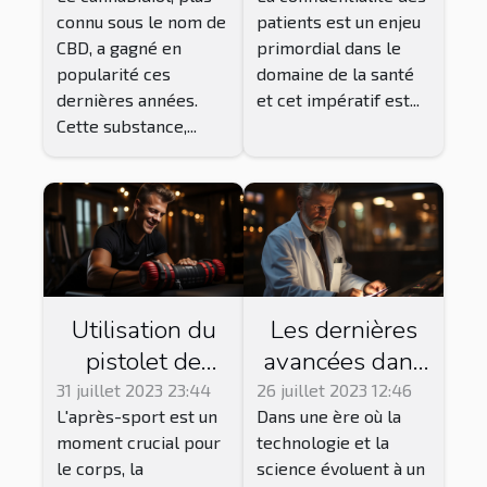
dit la science
dans un
connu sous le nom de
patients est un enjeu
système de
CBD, a gagné en
primordial dans le
télésecrétariat
popularité ces
domaine de la santé
dernières années.
et cet impératif est...
Cette substance,...
Utilisation du
Les dernières
pistolet de
avancées dans
massage pour
le domaine de
31 juillet 2023 23:44
26 juillet 2023 12:46
L'après-sport est un
Dans une ère où la
la récupération
la santé
moment crucial pour
technologie et la
après le sport
le corps, la
science évoluent à un