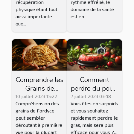
récupération
rythme effréné, le
physique étant tout
domaine de la santé
aussi importante
est en...
que...
Comprendre les
Comment
Grains de
perdre du poids
Fordyce:
rapidement ?
10 juillet 2023 15:22
7 juillet 2023 03:48
Compréhension des
Vous êtes en surpoids
Causes,
grains de Fordyce
et vous souhaitez
Symptômes et
peut sembler
rapidement perdre le
Options de
déroutant à première
gras, mais sera plus
Traitement
vue pour la plupart
efficace pour vous ?...