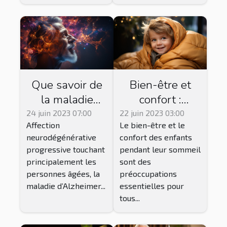
Que savoir de
Bien-être et
la maladie
confort :
d'Alzheimer et
l'importance de
24 juin 2023 07:00
22 juin 2023 03:00
Affection
Le bien-être et le
des traitements
la gigoteuse
neurodégénérative
confort des enfants
disponibles ?
pour votre
progressive touchant
pendant leur sommeil
enfant et
principalement les
sont des
jusqu'à quel
personnes âgées, la
préoccupations
âge l'utiliser
maladie d’Alzheimer...
essentielles pour
tous...