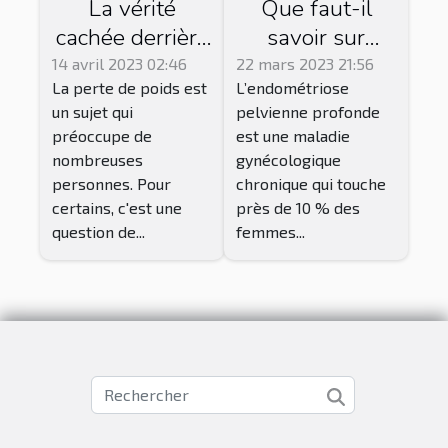
La vérité
Que faut-il
cachée derrière
savoir sur
les
l’endométriose
14 avril 2023 02:46
22 mars 2023 21:56
La perte de poids est
L’endométriose
médicaments
et comment la
un sujet qui
pelvienne profonde
pour maigrir
soigner ?
préoccupe de
est une maladie
nombreuses
gynécologique
personnes. Pour
chronique qui touche
certains, c'est une
près de 10 % des
question de...
femmes...