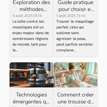
Exploration des
Guide pratique
méthodes
pour choisir et
traditionnelles
acheter du
4 août 2025 01:14
1 août 2025 13:44
La lutte contre les
Trouver le maquillage
et modernes de
maquillage
moustiques est un
parfait, celui qui
lutte contre les
Younique
enjeu majeur dans de
sublime sans
moustiques
adapté à votre
nombreuses régions
agresser la peau,
peau
du monde, tant pour
peut parfois sembler
le...
complexe...
Technologies
Comment créer
émergentes qui
une trousse de