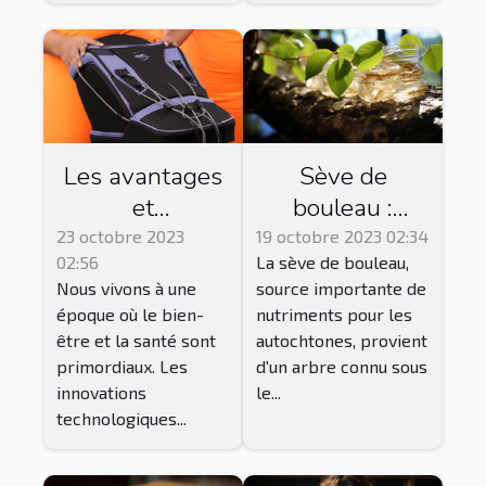
Les avantages
Sève de
et
bouleau :
inconvénients
Bienfaits,
23 octobre 2023
19 octobre 2023 02:34
02:56
La sève de bouleau,
des bottes de
précautions et
Nous vivons à une
source importante de
pressothérapie
effets
époque où le bien-
nutriments pour les
secondaires
être et la santé sont
autochtones, provient
primordiaux. Les
d'un arbre connu sous
innovations
le...
technologiques...