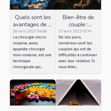
Quels sont les
Bien-être de
avantages de la
couple :
chirurgie micro-
pourquoi suivre
28 avril 2023 04:06
27 avril 2023 03:34
La chirurgie micro-
De nos jours,
invasive par
une thérapie ?
invasive, aussi
nombreux sont les
rapport aux
appelée chirurgie
couples qui ont de
techniques
mini-invasive, est une
difficultés à continuer
chirurgicales
technique
avec leur relation. Si
traditionnelles
chirurgicale qui...
vous êtes...
?