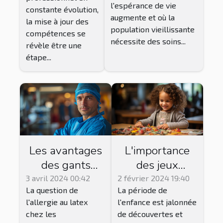
conseils
l'espérance de vie
pluridisciplinaires
constante évolution,
augmente et où la
la mise à jour des
dans les maisons
population vieillissante
compétences se
de retraite pour
nécessite des soins...
révèle être une
améliorer la
étape...
qualité des soins
?
L'importance
Les avantages
des jeux
des gants
éducatifs dans
nitrile pour les
2 février 2024 19:40
3 avril 2024 00:42
La période de
La question de
le
professionnels
l'enfance est jalonnée
l'allergie au latex
développement
de santé
de découvertes et
chez les
cognitif de
allergiques au