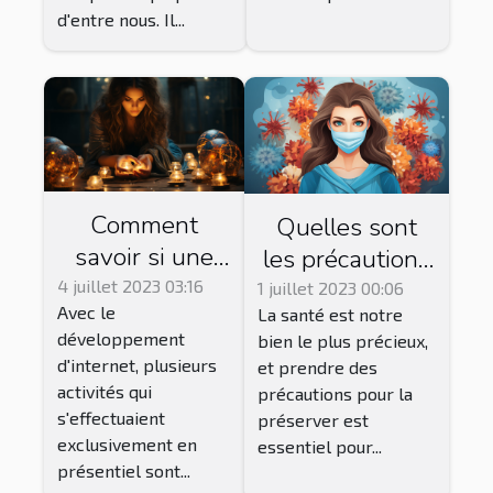
d'entre nous. Il...
Comment
Quelles sont
savoir si une
les précautions
voyante en
à prendre pour
4 juillet 2023 03:16
1 juillet 2023 00:06
Avec le
ligne est fiable
La santé est notre
rester
développement
bien le plus précieux,
?
continuellement
d'internet, plusieurs
et prendre des
en bonne santé
activités qui
précautions pour la
?
s'effectuaient
préserver est
exclusivement en
essentiel pour...
présentiel sont...