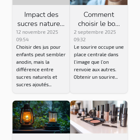
Impact des
Comment
sucres naturels
choisir le bon
vs. ajoutés
traitement
12 novembre 2025
2 septembre 2025
09:54
09:32
dans les jus
esthétique
Choisir des jus pour
Le sourire occupe une
pour enfants
dentaire pour
enfants peut sembler
place centrale dans
votre sourire ?
anodin, mais la
l’image que l’on
différence entre
renvoie aux autres.
sucres naturels et
Obtenir un sourire...
sucres ajoutés...