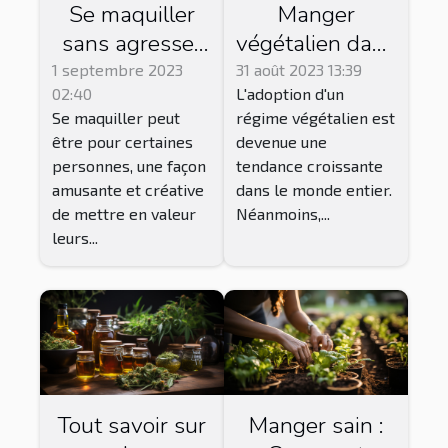
Se maquiller
Manger
sans agresser
végétalien dans
ou abîmer la
les restaurants
1 septembre 2023
31 août 2023 13:39
02:40
L'adoption d'un
peau du visage
traditionnels:
Se maquiller peut
régime végétalien est
: procédé et
est-ce
être pour certaines
devenue une
conseils
possible?
personnes, une façon
tendance croissante
amusante et créative
dans le monde entier.
de mettre en valeur
Néanmoins,...
leurs...
Tout savoir sur
Manger sain :