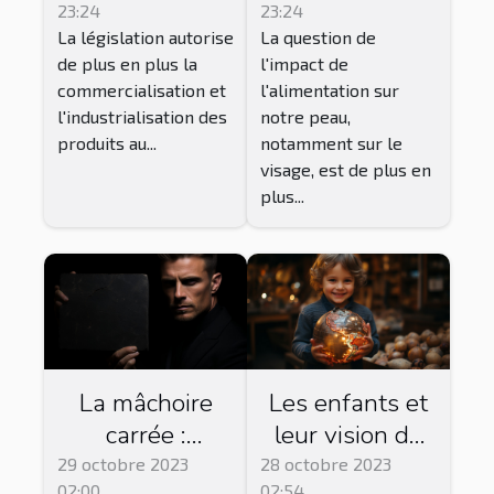
23:24
23:24
l'alimentation ?
La législation autorise
La question de
de plus en plus la
l'impact de
commercialisation et
l'alimentation sur
l'industrialisation des
notre peau,
produits au...
notamment sur le
visage, est de plus en
plus...
La mâchoire
Les enfants et
carrée :
leur vision du
symbole de
monde : une
29 octobre 2023
28 octobre 2023
02:00
02:54