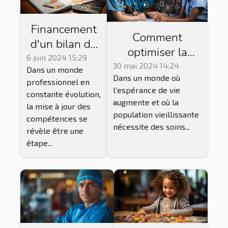
Financement
Comment
d'un bilan de
optimiser la
compétences :
6 juin 2024 15:29
gestion des
30 mai 2024 14:24
Dans un monde
options et
Dans un monde où
équipes
professionnel en
conseils
l'espérance de vie
pluridisciplinaires
constante évolution,
augmente et où la
la mise à jour des
dans les maisons
population vieillissante
compétences se
de retraite pour
nécessite des soins...
révèle être une
améliorer la
étape...
qualité des soins
?