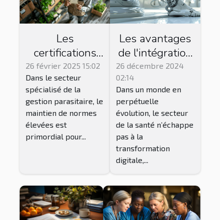
Les
Les avantages
certifications
de l'intégration
essentielles
des solutions
26 février 2025 15:02
26 décembre 2024
Dans le secteur
02:14
pour les
numériques en
spécialisé de la
Dans un monde en
entreprises de
orthopédie et
gestion parasitaire, le
perpétuelle
gestion
podologie
maintien de normes
évolution, le secteur
parasitaire
élevées est
de la santé n’échappe
primordial pour...
pas à la
transformation
digitale,...