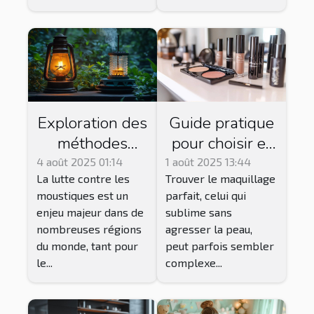
Exploration des
Guide pratique
méthodes
pour choisir et
traditionnelles
acheter du
4 août 2025 01:14
1 août 2025 13:44
La lutte contre les
Trouver le maquillage
et modernes de
maquillage
moustiques est un
parfait, celui qui
lutte contre les
Younique
enjeu majeur dans de
sublime sans
moustiques
adapté à votre
nombreuses régions
agresser la peau,
peau
du monde, tant pour
peut parfois sembler
le...
complexe...