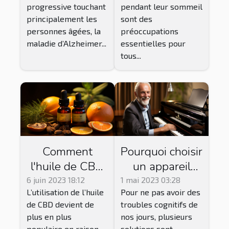
disponibles ?
pour votre
progressive touchant
pendant leur sommeil
enfant et
principalement les
sont des
jusqu'à quel
personnes âgées, la
préoccupations
âge l'utiliser
maladie d’Alzheimer...
essentielles pour
tous...
Comment
Pourquoi choisir
l'huile de CBD
un appareil
pure peut-elle
auditif ou une
6 juin 2023 18:12
1 mai 2023 03:28
L’utilisation de l’huile
Pour ne pas avoir des
améliorer votre
aide auditive ?
de CBD devient de
troubles cognitifs de
bien-être ?
plus en plus
nos jours, plusieurs
populaire en raison
solutions sont