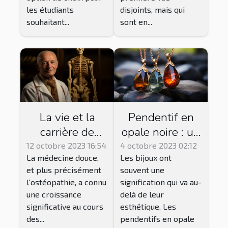
les étudiants
disjoints, mais qui
souhaitant...
sont en...
La vie et la
Pendentif en
carrière de
opale noire : un
Jean-Baptiste
bijou de bien-
12 octobre 2023 16:54
4 octobre 2023 02:12
La médecine douce,
Les bijoux ont
Rochard,
être
et plus précisément
souvent une
ostéopathe
énergétique ?
l'ostéopathie, a connu
signification qui va au-
reconnu à La
une croissance
delà de leur
Rochelle
significative au cours
esthétique. Les
des...
pendentifs en opale