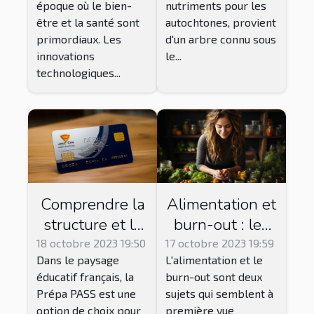
époque où le bien-
nutriments pour les
secondaires
être et la santé sont
autochtones, provient
primordiaux. Les
d'un arbre connu sous
innovations
le...
technologiques...
Comprendre la
Alimentation et
structure et le
burn-out : les
fonctionnement
bons choix pour
18 octobre 2023 19:50
17 octobre 2023 19:59
Dans le paysage
L'alimentation et le
de la Prépa
réduire le
éducatif français, la
burn-out sont deux
PASS
stress
Prépa PASS est une
sujets qui semblent à
option de choix pour
première vue