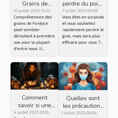
Grains de
perdre du poids
Fordyce:
rapidement ?
10 juillet 2023 15:22
7 juillet 2023 03:48
Compréhension des
Vous êtes en surpoids
Causes,
grains de Fordyce
et vous souhaitez
Symptômes et
peut sembler
rapidement perdre le
Options de
déroutant à première
gras, mais sera plus
Traitement
vue pour la plupart
efficace pour vous ?...
d'entre nous. Il...
Comment
Quelles sont
savoir si une
les précautions
voyante en
à prendre pour
4 juillet 2023 03:16
1 juillet 2023 00:06