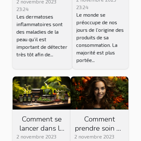
procurer ?
dermatoses
2 novembre 2023
23:24
23:24
inflammatoires ?
Le monde se
Les dermatoses
préoccupe de nos
inflammatoires sont
jours de l’origine des
des maladies de la
produits de sa
peau qu’il est
consommation. La
important de détecter
majorité est plus
très tôt afin de...
portée...
Comment se
Comment
lancer dans la
prendre soin de
vente de CBD ?
sa peau par
2 novembre 2023
2 novembre 2023