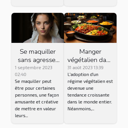
Se maquiller
Manger
sans agresser
végétalien dans
ou abîmer la
les restaurants
1 septembre 2023
31 août 2023 13:39
02:40
L'adoption d'un
peau du visage
traditionnels:
Se maquiller peut
régime végétalien est
: procédé et
est-ce
être pour certaines
devenue une
conseils
possible?
personnes, une façon
tendance croissante
amusante et créative
dans le monde entier.
de mettre en valeur
Néanmoins,...
leurs...