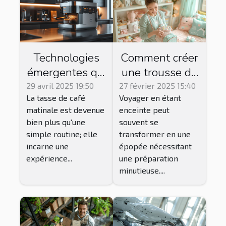
Technologies
Comment créer
émergentes qui
une trousse de
transforment
secours idéale
29 avril 2025 19:50
27 février 2025 15:40
La tasse de café
Voyager en étant
l'expérience du
pour les futures
matinale est devenue
enceinte peut
café
mamans en
bien plus qu'une
souvent se
voyage
simple routine; elle
transformer en une
incarne une
épopée nécessitant
expérience...
une préparation
minutieuse....