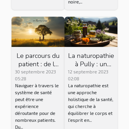
noire,...
Le parcours du
La naturopathie
patient : de la
à Pully : un
consultation à
chemin vers
30 septembre 2023
12 septembre 2023
05:28
02:08
la
l'équilibre
Naviguer à travers le
La naturopathie est
convalescence
système de santé
une approche
peut être une
holistique de la santé,
expérience
qui cherche à
déroutante pour de
équilibrer le corps et
nombreux patients.
l'esprit en...
Du...