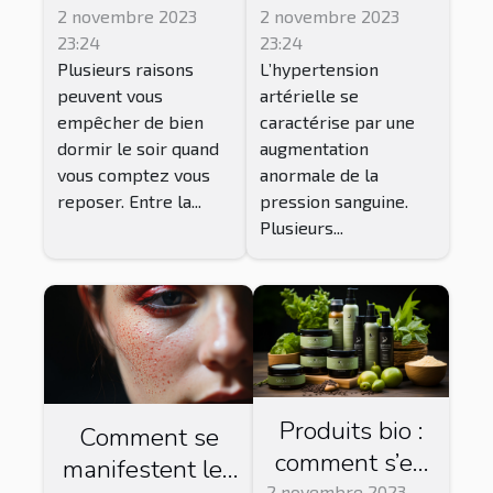
bien dormir ?
l’hypertension
2 novembre 2023
2 novembre 2023
23:24
23:24
artérielle ?
Plusieurs raisons
L’hypertension
peuvent vous
artérielle se
empêcher de bien
caractérise par une
dormir le soir quand
augmentation
vous comptez vous
anormale de la
reposer. Entre la...
pression sanguine.
Plusieurs...
Produits bio :
Comment se
comment s’en
manifestent les
2 novembre 2023