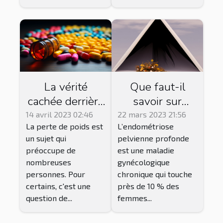
?
La vérité
Que faut-il
cachée derrière
savoir sur
les
l’endométriose
14 avril 2023 02:46
22 mars 2023 21:56
La perte de poids est
L’endométriose
médicaments
et comment la
un sujet qui
pelvienne profonde
pour maigrir
soigner ?
préoccupe de
est une maladie
nombreuses
gynécologique
personnes. Pour
chronique qui touche
certains, c'est une
près de 10 % des
question de...
femmes...