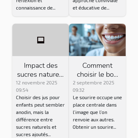
réflexion et
approche conviviale
connaissance de...
et éducative de...
Impact des
Comment
sucres naturels
choisir le bon
vs. ajoutés
traitement
12 novembre 2025
2 septembre 2025
09:54
09:32
dans les jus
esthétique
Choisir des jus pour
Le sourire occupe une
pour enfants
dentaire pour
enfants peut sembler
place centrale dans
votre sourire ?
anodin, mais la
l’image que l’on
différence entre
renvoie aux autres.
sucres naturels et
Obtenir un sourire...
sucres ajoutés...