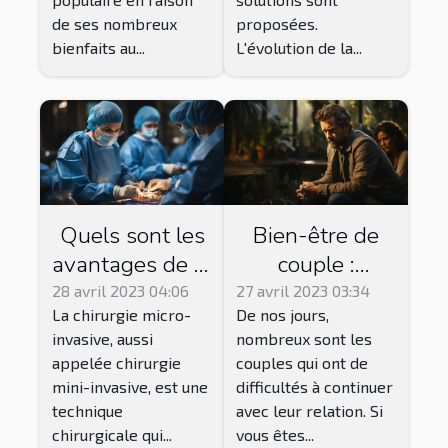
de ses nombreux
proposées.
bienfaits au...
L'évolution de la...
Quels sont les
Bien-être de
avantages de la
couple :
chirurgie micro-
pourquoi suivre
28 avril 2023 04:06
27 avril 2023 03:34
La chirurgie micro-
De nos jours,
invasive par
une thérapie ?
invasive, aussi
nombreux sont les
rapport aux
appelée chirurgie
couples qui ont de
techniques
mini-invasive, est une
difficultés à continuer
chirurgicales
technique
avec leur relation. Si
traditionnelles
chirurgicale qui...
vous êtes...