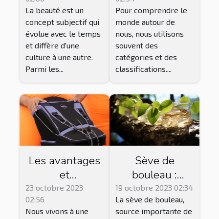
beauté ou de
perspective non
La beauté est un
Pour comprendre le
masculinité ?
catégorisée
concept subjectif qui
monde autour de
évolue avec le temps
nous, nous utilisons
et diffère d'une
souvent des
culture à une autre.
catégories et des
Parmi les...
classifications....
Les avantages
Sève de
et
bouleau :
inconvénients
Bienfaits,
23 octobre 2023
19 octobre 2023 02:34
02:56
La sève de bouleau,
des bottes de
précautions et
Nous vivons à une
source importante de
pressothérapie
effets