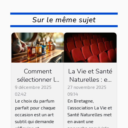
Sur le même sujet
Comment
La Vie et Santé
sélectionner le
Naturelles : en
parfum parfait
Bretagne, cette
9 décembre 2025
27 novembre 2025
02:42
09:14
pour chaque
association
Le choix du parfum
En Bretagne,
occasion ?
propose des
parfait pour chaque
l’association La Vie et
séances de ciné
occasion est un art
Santé Naturelles met
club !
subtil qui demande
en avant une