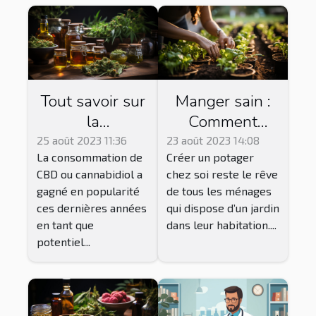
Tout savoir sur
Manger sain :
la
Comment
consommation
réussir le
25 août 2023 11:36
23 août 2023 14:08
La consommation de
Créer un potager
du CBD
jardinage
CBD ou cannabidiol a
chez soi reste le rêve
Vegan pour
gagné en popularité
de tous les ménages
une récolte
ces dernières années
qui dispose d’un jardin
abondante ?
en tant que
dans leur habitation....
potentiel...