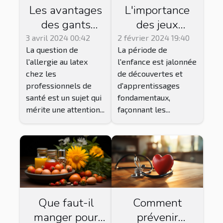
L'importance
Les avantages
des jeux
des gants
éducatifs dans
nitrile pour les
2 février 2024 19:40
3 avril 2024 00:42
La période de
La question de
le
professionnels
l'enfance est jalonnée
l'allergie au latex
développement
de santé
de découvertes et
chez les
cognitif de
allergiques au
d'apprentissages
professionnels de
l'enfant
latex
fondamentaux,
santé est un sujet qui
façonnant les...
mérite une attention...
Que faut-il
Comment
manger pour
prévenir