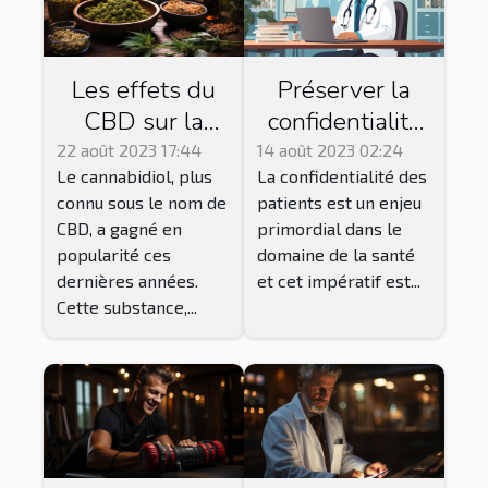
Les effets du
Préserver la
CBD sur la
confidentialité
santé : ce que
des patients
22 août 2023 17:44
14 août 2023 02:24
Le cannabidiol, plus
La confidentialité des
dit la science
dans un
connu sous le nom de
patients est un enjeu
système de
CBD, a gagné en
primordial dans le
télésecrétariat
popularité ces
domaine de la santé
dernières années.
et cet impératif est...
Cette substance,...