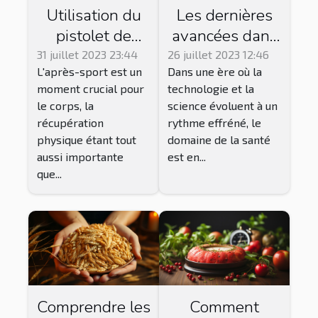
Utilisation du
Les dernières
pistolet de
avancées dans
massage pour
le domaine de
31 juillet 2023 23:44
26 juillet 2023 12:46
L'après-sport est un
Dans une ère où la
la récupération
la santé
moment crucial pour
technologie et la
après le sport
le corps, la
science évoluent à un
récupération
rythme effréné, le
physique étant tout
domaine de la santé
aussi importante
est en...
que...
Comprendre les
Comment