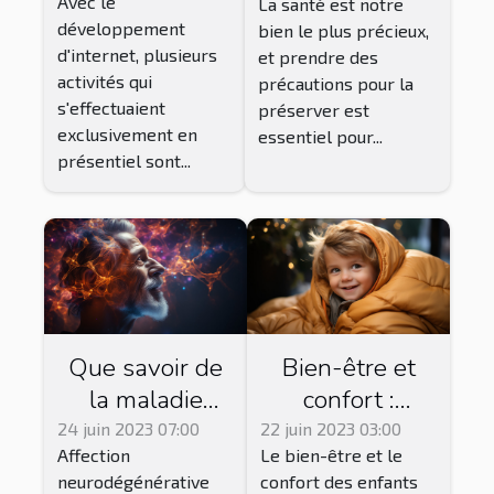
Avec le
ligne est fiable
La santé est notre
rester
développement
bien le plus précieux,
?
continuellement
d'internet, plusieurs
et prendre des
en bonne santé
activités qui
précautions pour la
?
s'effectuaient
préserver est
exclusivement en
essentiel pour...
présentiel sont...
Que savoir de
Bien-être et
la maladie
confort :
d'Alzheimer et
l'importance de
24 juin 2023 07:00
22 juin 2023 03:00
Affection
Le bien-être et le
des traitements
la gigoteuse
neurodégénérative
confort des enfants