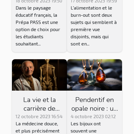
fonctionnement
bons choix pour
18 octobre 2023 19:50
17 octobre 2023 19:59
Dans le paysage
L'alimentation et le
de la Prépa
réduire le
éducatif français, la
burn-out sont deux
PASS
stress
Prépa PASS est une
sujets qui semblent à
option de choix pour
première vue
les étudiants
disjoints, mais qui
souhaitant...
sont en...
La vie et la
Pendentif en
carrière de
opale noire : un
Jean-Baptiste
bijou de bien-
12 octobre 2023 16:54
4 octobre 2023 02:12
La médecine douce,
Les bijoux ont
Rochard,
être
et plus précisément
souvent une