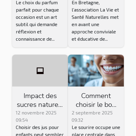
Le choix du parfum
En Bretagne,
occasion ?
propose des
parfait pour chaque
l’association La Vie et
séances de ciné
occasion est un art
Santé Naturelles met
club !
subtil qui demande
en avant une
réflexion et
approche conviviale
connaissance de...
et éducative de...
Impact des
Comment
sucres naturels
choisir le bon
vs. ajoutés
traitement
12 novembre 2025
2 septembre 2025
09:54
09:32
dans les jus
esthétique
Choisir des jus pour
Le sourire occupe une
pour enfants
dentaire pour
enfants peut sembler
place centrale dans