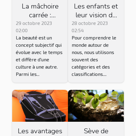
La mâchoire
Les enfants et
carrée :
leur vision du
symbole de
monde : une
29 octobre 2023
28 octobre 2023
02:00
02:54
beauté ou de
perspective non
La beauté est un
Pour comprendre le
masculinité ?
catégorisée
concept subjectif qui
monde autour de
évolue avec le temps
nous, nous utilisons
et diffère d'une
souvent des
culture à une autre.
catégories et des
Parmi les...
classifications....
Les avantages
Sève de