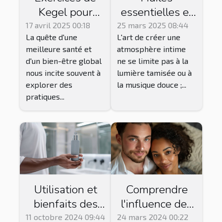
Kegel pour
essentielles et
hommes et
bien-être
17 avril 2025 00:18
25 mars 2025 08:44
La quête d'une
L'art de créer une
femmes
sexuel
meilleure santé et
atmosphère intime
avantages et
sélection et
d'un bien-être global
ne se limite pas à la
méthodologie
utilisation pour
nous incite souvent à
lumière tamisée ou à
une ambiance
explorer des
la musique douce ;...
sensuelle
pratiques...
Utilisation et
Comprendre
bienfaits des
l'influence des
gels d'hygiène
hormones sur
11 octobre 2024 09:44
24 mars 2024 00:22