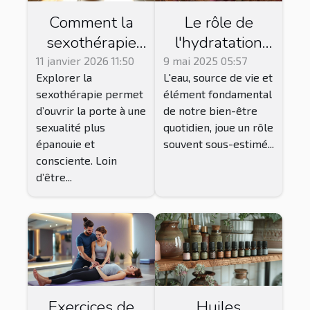
Comment la
Le rôle de
sexothérapie
l'hydratation
favorise-t-elle
dans la
11 janvier 2026 11:50
9 mai 2025 05:57
Explorer la
L'eau, source de vie et
une sexualité
performance
sexothérapie permet
élément fondamental
épanouie ?
sexuelle les
d’ouvrir la porte à une
de notre bien-être
faits peu
sexualité plus
quotidien, joue un rôle
connus sur
épanouie et
souvent sous-estimé...
l'eau et la libido
consciente. Loin
d’être...
Exercices de
Huiles